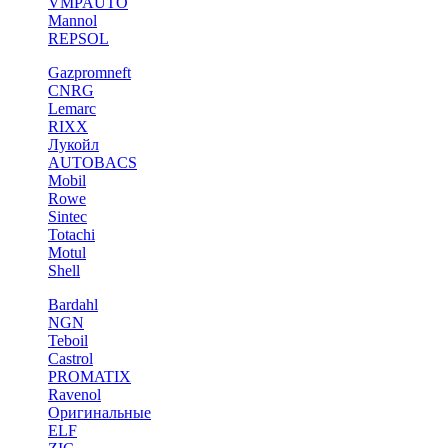
VMPAUTO
Mannol
REPSOL
Gazpromneft
CNRG
Lemarc
RIXX
Лукойл
AUTOBACS
Mobil
Rowe
Sintec
Totachi
Motul
Shell
Bardahl
NGN
Teboil
Castrol
PROMATIX
Ravenol
Оригинальные
ELF