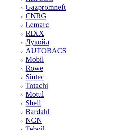
Gazpromneft
CNRG
Lemarc
RIXX
Лукойл
AUTOBACS
Mobil
Rowe
Sintec
Totachi
Motul
Shell
Bardahl
NGN
Teboil