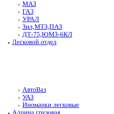
МАЗ
ГА3
УРАЛ
Зил,МТЗ,ПАЗ
ДТ-75,ЮМЗ-6КЛ
Легковой отдел
АвтоВаз
УАЗ
Иномарки легковые
А/шина грузовая