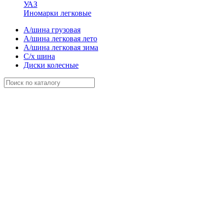
УАЗ
Иномарки легковые
А/шина грузовая
А/шина легковая лето
А/шина легковая зима
С/х шина
Диски колесные