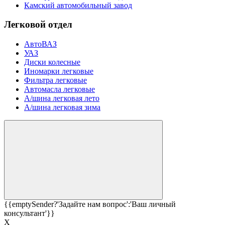
Камский автомобильный завод
Легковой отдел
АвтоВАЗ
УАЗ
Диски колесные
Иномарки легковые
Фильтра легковые
Автомасла легковые
А/шина легковая лето
А/шина легковая зима
{{emptySender?'Задайте нам вопрос':'Ваш личный
консультант'}}
Х