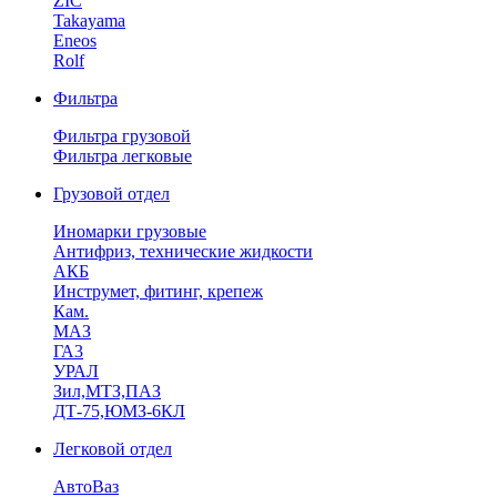
ZIC
Takayama
Eneos
Rolf
Фильтра
Фильтра грузовой
Фильтра легковые
Грузовой отдел
Иномарки грузовые
Антифриз, технические жидкости
АКБ
Инструмет, фитинг, крепеж
Кам.
МАЗ
ГА3
УРАЛ
Зил,МТЗ,ПАЗ
ДТ-75,ЮМЗ-6КЛ
Легковой отдел
АвтоВаз