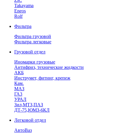
ZIC
Takayama
Eneos
Rolf
Фильтра
Фильтра грузовой
Фильтра легковые
Грузовой отдел
Иномарки грузовые
Антифриз, технические жидкости
АКБ
Инструмет, фитинг, крепеж
Кам.
МАЗ
ГА3
УРАЛ
Зил,МТЗ,ПАЗ
ДТ-75,ЮМЗ-6КЛ
Легковой отдел
АвтоВаз