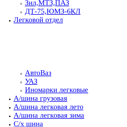
Зил,МТЗ,ПАЗ
ДТ-75,ЮМЗ-6КЛ
Легковой отдел
АвтоВаз
УАЗ
Иномарки легковые
А/шина грузовая
А/шина легковая лето
А/шина легковая зима
С/х шина