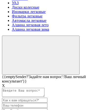
УАЗ
Диски колесные
Иномарки легковые
Фильтра легковые
Автомасла легковые
А/шина легковая лето
А/шина легковая зима
{{emptySender?'Задайте нам вопрос':'Ваш личный
консультант'}}
Х