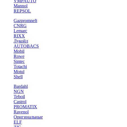
VMPAUTO
Mannol
REPSOL
Gazpromneft
CNRG
Lemarc
RIXX
Лукойл
AUTOBACS
Mobil
Rowe
Sintec
Totachi
Motul
Shell
Bardahl
NGN
Teboil
Castrol
PROMATIX
Ravenol
Оригинальные
ELF