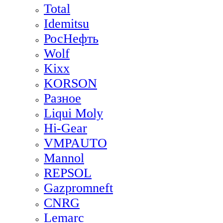
Total
Idemitsu
РосНефть
Wolf
Kixx
KORSON
Разное
Liqui Moly
Hi-Gear
VMPAUTO
Mannol
REPSOL
Gazpromneft
CNRG
Lemarc