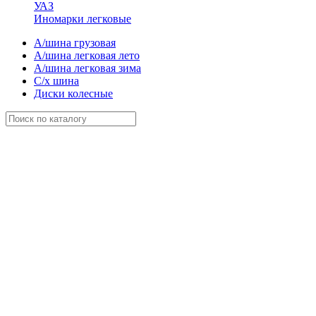
УАЗ
Иномарки легковые
А/шина грузовая
А/шина легковая лето
А/шина легковая зима
С/х шина
Диски колесные