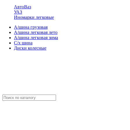
АвтоВаз
УАЗ
Иномарки легковые
А/шина грузовая
А/шина легковая лето
А/шина легковая зима
С/х шина
Диски колесные