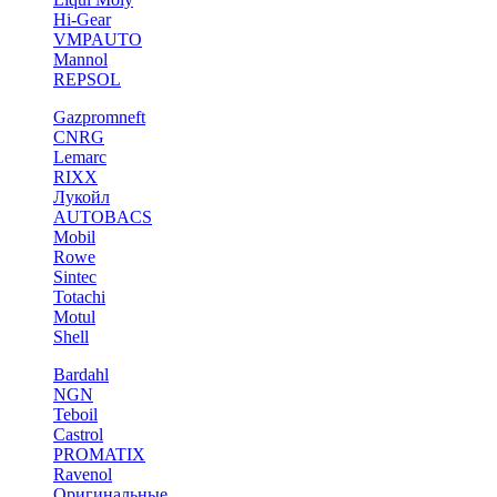
Hi-Gear
VMPAUTO
Mannol
REPSOL
Gazpromneft
CNRG
Lemarc
RIXX
Лукойл
AUTOBACS
Mobil
Rowe
Sintec
Totachi
Motul
Shell
Bardahl
NGN
Teboil
Castrol
PROMATIX
Ravenol
Оригинальные