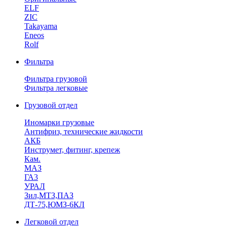
ELF
ZIC
Takayama
Eneos
Rolf
Фильтра
Фильтра грузовой
Фильтра легковые
Грузовой отдел
Иномарки грузовые
Антифриз, технические жидкости
АКБ
Инструмет, фитинг, крепеж
Кам.
МАЗ
ГА3
УРАЛ
Зил,МТЗ,ПАЗ
ДТ-75,ЮМЗ-6КЛ
Легковой отдел