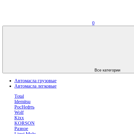
0
Все категории
Автомасла грузовые
Автомасла легковые
Total
Idemitsu
РосНефть
Wolf
Kixx
KORSON
Разное
Liqui Moly