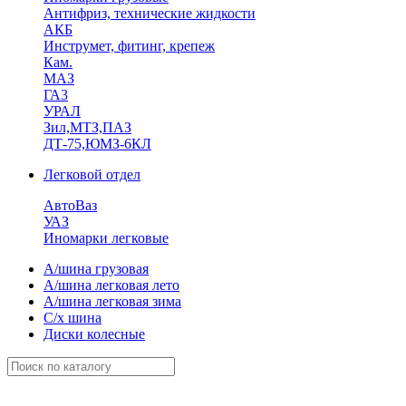
Антифриз, технические жидкости
АКБ
Инструмет, фитинг, крепеж
Кам.
МАЗ
ГА3
УРАЛ
Зил,МТЗ,ПАЗ
ДТ-75,ЮМЗ-6КЛ
Легковой отдел
АвтоВаз
УАЗ
Иномарки легковые
А/шина грузовая
А/шина легковая лето
А/шина легковая зима
С/х шина
Диски колесные