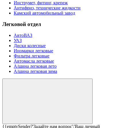
Инструмет, фитинг, крепеж
Антифриз, технические жидкости
Камский автомобильный завод
Легковой отдел
АвтоВАЗ
УАЗ
Диски колесные
Иномарки легковые
Фильтра легковые
Автомасла легковые
А/шина легковая лето
А/шина легковая зима
{{emptySender?'Задайте нам вопрос':'Ваш личный