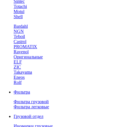
Sintec
Totachi
Motul
Shell
Bardahl
NGN
Teboil
Castrol
PROMATIX
Ravenol
Оригинальные
ELF
ZIC
Takayama
Eneos
Rolf
Фильтра
Фильтра грузовой
Фильтра легковые
Грузовой отдел
Иномарки грузовые