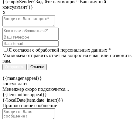
{{emptySender?'Задайте нам вопрос':'Ваш личный
консультант'}}
Х
Я согласен c
обработкой персональных данных
*
Мы можем отправить ответ на вопрос на email или позвонить
вам.
Отправить
Отмена
{{manager.appeal}}
консультант
Менеджер скоро подключится...
{{item.author.appeal}}
{{localDate(item.date_insert)}}
Пришло новое сообщение