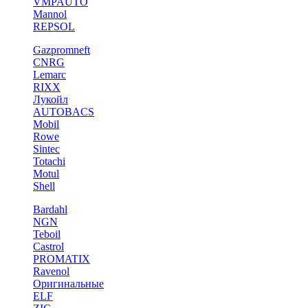
VMPAUTO
Mannol
REPSOL
Gazpromneft
CNRG
Lemarc
RIXX
Лукойл
AUTOBACS
Mobil
Rowe
Sintec
Totachi
Motul
Shell
Bardahl
NGN
Teboil
Castrol
PROMATIX
Ravenol
Оригинальные
ELF