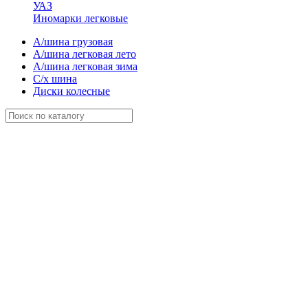
УАЗ
Иномарки легковые
А/шина грузовая
А/шина легковая лето
А/шина легковая зима
С/х шина
Диски колесные