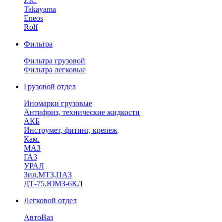
ZIC
Takayama
Eneos
Rolf
Фильтра
Фильтра грузовой
Фильтра легковые
Грузовой отдел
Иномарки грузовые
Антифриз, технические жидкости
АКБ
Инструмет, фитинг, крепеж
Кам.
МАЗ
ГА3
УРАЛ
Зил,МТЗ,ПАЗ
ДТ-75,ЮМЗ-6КЛ
Легковой отдел
АвтоВаз