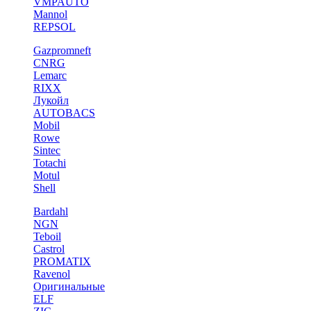
VMPAUTO
Mannol
REPSOL
Gazpromneft
CNRG
Lemarc
RIXX
Лукойл
AUTOBACS
Mobil
Rowe
Sintec
Totachi
Motul
Shell
Bardahl
NGN
Teboil
Castrol
PROMATIX
Ravenol
Оригинальные
ELF