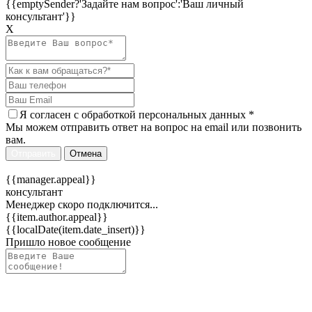
{{emptySender?'Задайте нам вопрос':'Ваш личный
консультант'}}
Х
Я согласен c
обработкой персональных данных
*
Мы можем отправить ответ на вопрос на email или позвонить
вам.
Отправить
Отмена
{{manager.appeal}}
консультант
Менеджер скоро подключится...
{{item.author.appeal}}
{{localDate(item.date_insert)}}
Пришло новое сообщение