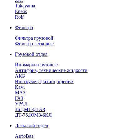
ZIC
Takayama
Eneos
Rolf
Фильтра
Фильтра грузовой
Фильтра легковые
Грузовой отдел
Иномарки грузовые
Антифриз, технические жидкости
АКБ
Инструмет, фитинг, крепеж
Кам.
МАЗ
ГА3
УРАЛ
Зил,МТЗ,ПАЗ
ДТ-75,ЮМЗ-6КЛ
Легковой отдел
АвтоВаз