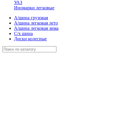
УАЗ
Иномарки легковые
А/шина грузовая
А/шина легковая лето
А/шина легковая зима
С/х шина
Диски колесные