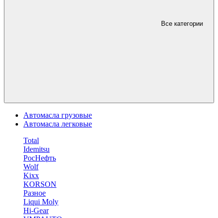
Все категории
Автомасла грузовые
Автомасла легковые
Total
Idemitsu
РосНефть
Wolf
Kixx
KORSON
Разное
Liqui Moly
Hi-Gear