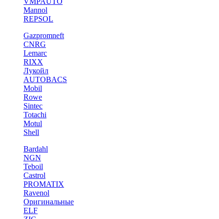
VMPAUTO
Mannol
REPSOL
Gazpromneft
CNRG
Lemarc
RIXX
Лукойл
AUTOBACS
Mobil
Rowe
Sintec
Totachi
Motul
Shell
Bardahl
NGN
Teboil
Castrol
PROMATIX
Ravenol
Оригинальные
ELF