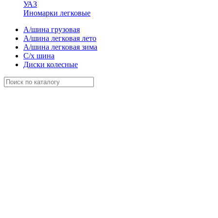
УАЗ
Иномарки легковые
А/шина грузовая
А/шина легковая лето
А/шина легковая зима
С/х шина
Диски колесные