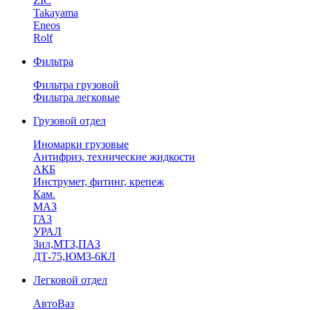
ZIC
Takayama
Eneos
Rolf
Фильтра
Фильтра грузовой
Фильтра легковые
Грузовой отдел
Иномарки грузовые
Антифриз, технические жидкости
АКБ
Инструмет, фитинг, крепеж
Кам.
МАЗ
ГА3
УРАЛ
Зил,МТЗ,ПАЗ
ДТ-75,ЮМЗ-6КЛ
Легковой отдел
АвтоВаз