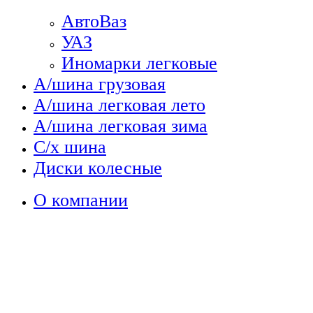
АвтоВаз
УАЗ
Иномарки легковые
А/шина грузовая
А/шина легковая лето
А/шина легковая зима
С/х шина
Диски колесные
О компании