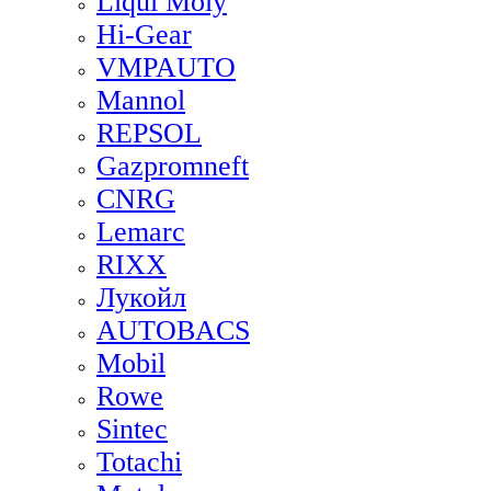
Liqui Moly
Hi-Gear
VMPAUTO
Mannol
REPSOL
Gazpromneft
CNRG
Lemarc
RIXX
Лукойл
AUTOBACS
Mobil
Rowe
Sintec
Totachi