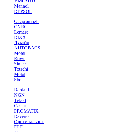
VMPAUTO
Mannol
REPSOL
Gazpromneft
CNRG
Lemarc
RIXX
Лукойл
AUTOBACS
Mobil
Rowe
Sintec
Totachi
Motul
Shell
Bardahl
NGN
Teboil
Castrol
PROMATIX
Ravenol
Оригинальные
ELF