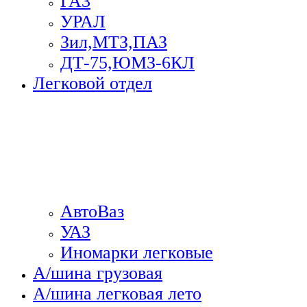
ГА3
УРАЛ
Зил,МТЗ,ПАЗ
ДТ-75,ЮМЗ-6КЛ
Легковой отдел
АвтоВаз
УАЗ
Иномарки легковые
А/шина грузовая
А/шина легковая лето