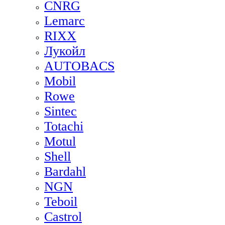
CNRG
Lemarc
RIXX
Лукойл
AUTOBACS
Mobil
Rowe
Sintec
Totachi
Motul
Shell
Bardahl
NGN
Teboil
Castrol