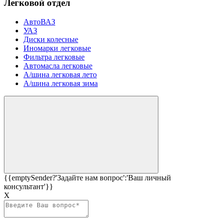
Легковой отдел
АвтоВАЗ
УАЗ
Диски колесные
Иномарки легковые
Фильтра легковые
Автомасла легковые
А/шина легковая лето
А/шина легковая зима
{{emptySender?'Задайте нам вопрос':'Ваш личный
консультант'}}
Х