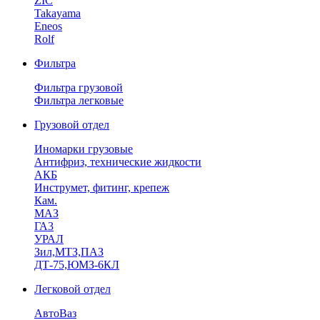
ZIC
Takayama
Eneos
Rolf
Фильтра
Фильтра грузовой
Фильтра легковые
Грузовой отдел
Иномарки грузовые
Антифриз, технические жидкости
АКБ
Инструмет, фитинг, крепеж
Кам.
МАЗ
ГА3
УРАЛ
Зил,МТЗ,ПАЗ
ДТ-75,ЮМЗ-6КЛ
Легковой отдел
АвтоВаз