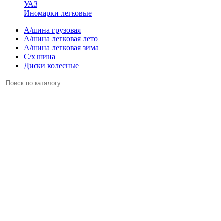
УАЗ
Иномарки легковые
А/шина грузовая
А/шина легковая лето
А/шина легковая зима
С/х шина
Диски колесные