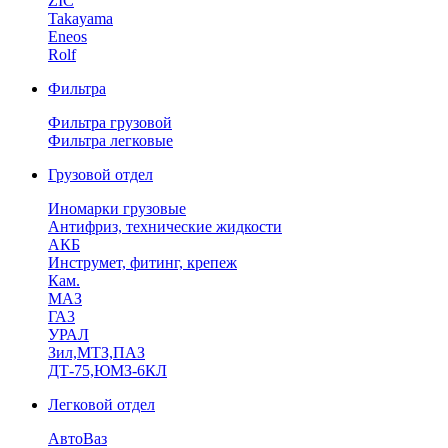
ZIC
Takayama
Eneos
Rolf
Фильтра
Фильтра грузовой
Фильтра легковые
Грузовой отдел
Иномарки грузовые
Антифриз, технические жидкости
АКБ
Инструмет, фитинг, крепеж
Кам.
МАЗ
ГА3
УРАЛ
Зил,МТЗ,ПАЗ
ДТ-75,ЮМЗ-6КЛ
Легковой отдел
АвтоВаз