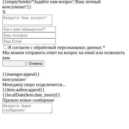
{{emptySender?'Задайте нам вопрос':'Ваш личный
консультант'}}
Х
Я согласен c
обработкой персональных данных
*
Мы можем отправить ответ на вопрос на email или позвонить
вам.
Отправить
Отмена
{{manager.appeal}}
консультант
Менеджер скоро подключится...
{{item.author.appeal}}
{{localDate(item.date_insert)}}
Пришло новое сообщение