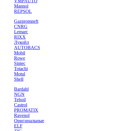
VMPAUTO
Mannol
REPSOL
Gazpromneft
CNRG
Lemarc
RIXX
Лукойл
AUTOBACS
Mobil
Rowe
Sintec
Totachi
Motul
Shell
Bardahl
NGN
Teboil
Castrol
PROMATIX
Ravenol
Оригинальные
ELF