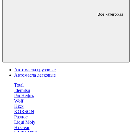
Все категории
Автомасла грузовые
Автомасла легковые
Total
Idemitsu
РосНефть
Wolf
Kixx
KORSON
Разное
Liqui Moly
Hi-Gear