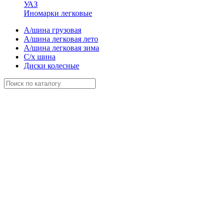
УАЗ
Иномарки легковые
А/шина грузовая
А/шина легковая лето
А/шина легковая зима
С/х шина
Диски колесные