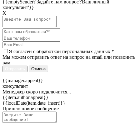
{{emptySender?'Задайте нам вопрос':'Ваш личный
консультант'}}
Х
Я согласен c
обработкой персональных данных
*
Мы можем отправить ответ на вопрос на email или позвонить
вам.
Отправить
Отмена
{{manager.appeal}}
консультант
Менеджер скоро подключится...
{{item.author.appeal}}
{{localDate(item.date_insert)}}
Пришло новое сообщение