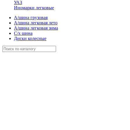
УАЗ
Иномарки легковые
А/шина грузовая
А/шина легковая лето
А/шина легковая зима
С/х шина
Диски колесные