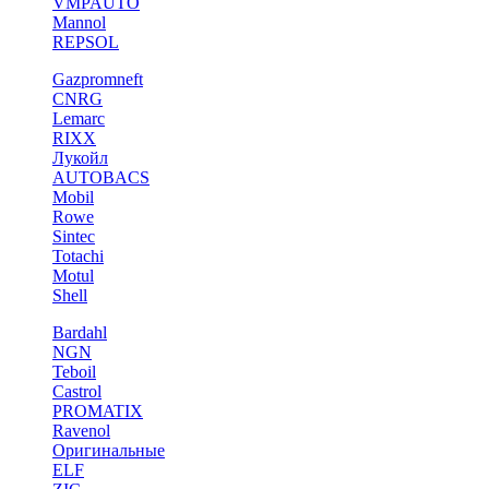
VMPAUTO
Mannol
REPSOL
Gazpromneft
CNRG
Lemarc
RIXX
Лукойл
AUTOBACS
Mobil
Rowe
Sintec
Totachi
Motul
Shell
Bardahl
NGN
Teboil
Castrol
PROMATIX
Ravenol
Оригинальные
ELF