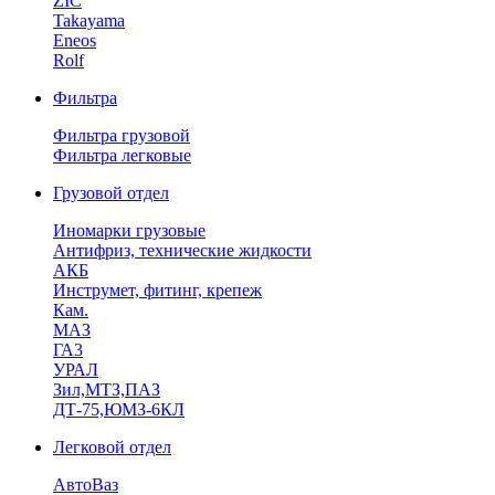
ZIC
Takayama
Eneos
Rolf
Фильтра
Фильтра грузовой
Фильтра легковые
Грузовой отдел
Иномарки грузовые
Антифриз, технические жидкости
АКБ
Инструмет, фитинг, крепеж
Кам.
МАЗ
ГА3
УРАЛ
Зил,МТЗ,ПАЗ
ДТ-75,ЮМЗ-6КЛ
Легковой отдел
АвтоВаз