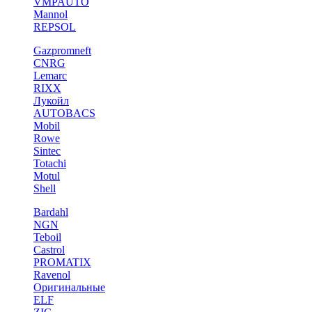
VMPAUTO
Mannol
REPSOL
Gazpromneft
CNRG
Lemarc
RIXX
Лукойл
AUTOBACS
Mobil
Rowe
Sintec
Totachi
Motul
Shell
Bardahl
NGN
Teboil
Castrol
PROMATIX
Ravenol
Оригинальные
ELF