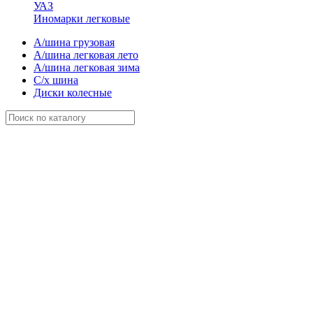
УАЗ
Иномарки легковые
А/шина грузовая
А/шина легковая лето
А/шина легковая зима
С/х шина
Диски колесные