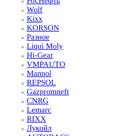
РосНефть
Wolf
Kixx
KORSON
Разное
Liqui Moly
Hi-Gear
VMPAUTO
Mannol
REPSOL
Gazpromneft
CNRG
Lemarc
RIXX
Лукойл