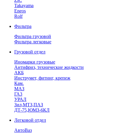
ZIC
Takayama
Eneos
Rolf
Фильтра
Фильтра грузовой
Фильтра легковые
Грузовой отдел
Иномарки грузовые
Антифриз, технические жидкости
АКБ
Инструмет, фитинг, крепеж
Кам.
МАЗ
ГА3
УРАЛ
Зил,МТЗ,ПАЗ
ДТ-75,ЮМЗ-6КЛ
Легковой отдел
АвтоВаз