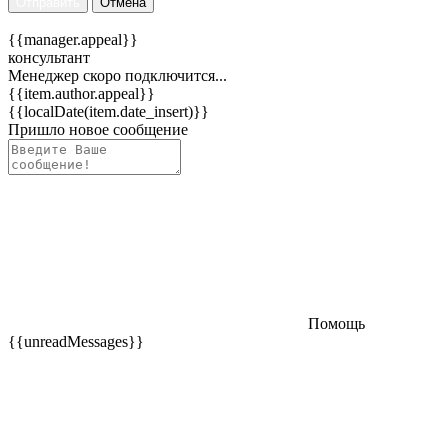
Отправить
Отмена
{{manager.appeal}}
консультант
Менеджер скоро подключится...
{{item.author.appeal}}
{{localDate(item.date_insert)}}
Пришло новое сообщение
Помощь
{{unreadMessages}}