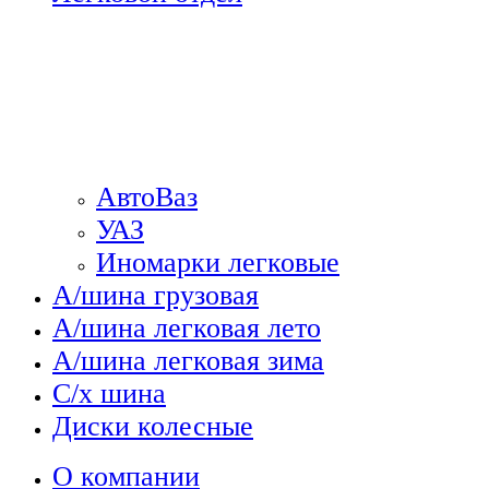
АвтоВаз
УАЗ
Иномарки легковые
А/шина грузовая
А/шина легковая лето
А/шина легковая зима
С/х шина
Диски колесные
О компании