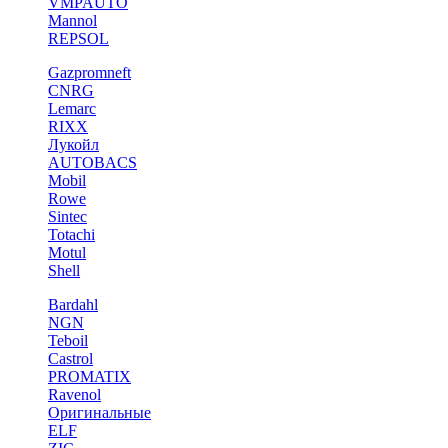
VMPAUTO
Mannol
REPSOL
Gazpromneft
CNRG
Lemarc
RIXX
Лукойл
AUTOBACS
Mobil
Rowe
Sintec
Totachi
Motul
Shell
Bardahl
NGN
Teboil
Castrol
PROMATIX
Ravenol
Оригинальные
ELF