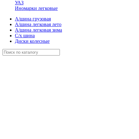
УАЗ
Иномарки легковые
А/шина грузовая
А/шина легковая лето
А/шина легковая зима
С/х шина
Диски колесные