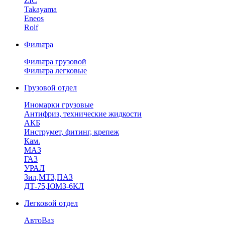
ZIC
Takayama
Eneos
Rolf
Фильтра
Фильтра грузовой
Фильтра легковые
Грузовой отдел
Иномарки грузовые
Антифриз, технические жидкости
АКБ
Инструмет, фитинг, крепеж
Кам.
МАЗ
ГА3
УРАЛ
Зил,МТЗ,ПАЗ
ДТ-75,ЮМЗ-6КЛ
Легковой отдел
АвтоВаз