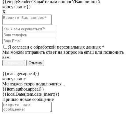
{{emptySender?'Задайте нам вопрос':'Ваш личный
консультант'}}
Х
Я согласен c
обработкой персональных данных
*
Мы можем отправить ответ на вопрос на email или позвонить
вам.
Отправить
Отмена
{{manager.appeal}}
консультант
Менеджер скоро подключится...
{{item.author.appeal}}
{{localDate(item.date_insert)}}
Пришло новое сообщение