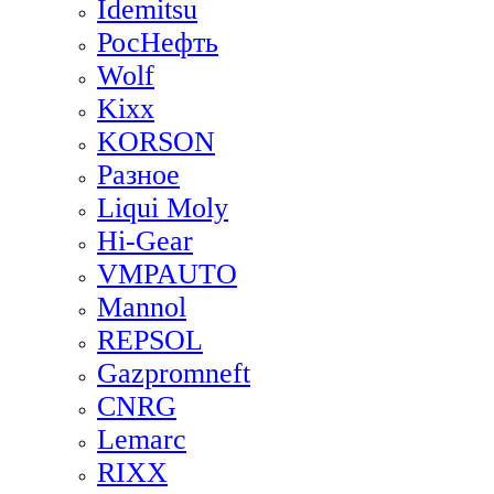
Idemitsu
РосНефть
Wolf
Kixx
KORSON
Разное
Liqui Moly
Hi-Gear
VMPAUTO
Mannol
REPSOL
Gazpromneft
CNRG
Lemarc
RIXX