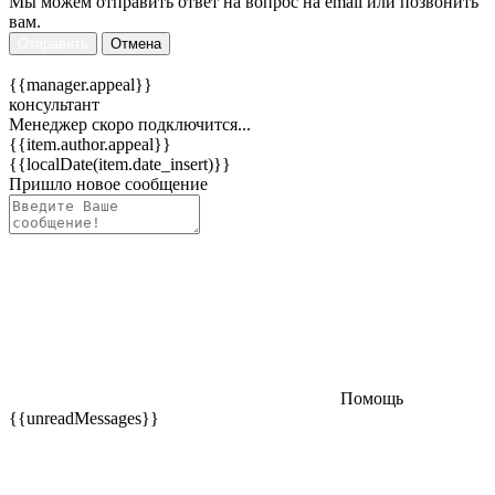
Мы можем отправить ответ на вопрос на email или позвонить
вам.
Отправить
Отмена
{{manager.appeal}}
консультант
Менеджер скоро подключится...
{{item.author.appeal}}
{{localDate(item.date_insert)}}
Пришло новое сообщение
Помощь
{{unreadMessages}}