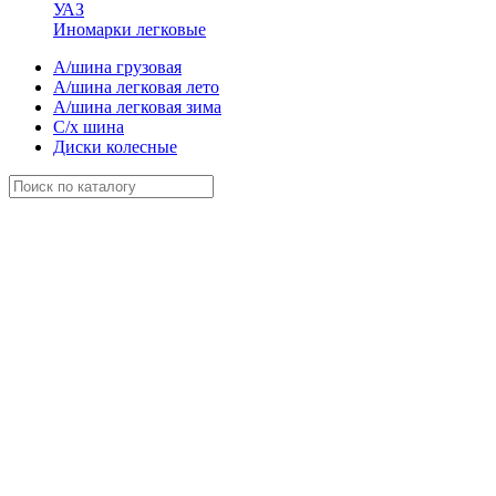
УАЗ
Иномарки легковые
А/шина грузовая
А/шина легковая лето
А/шина легковая зима
С/х шина
Диски колесные