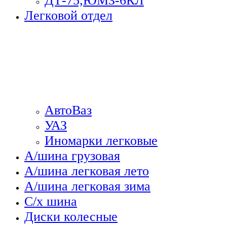
ДТ-75,ЮМЗ-6КЛ
Легковой отдел
АвтоВаз
УАЗ
Иномарки легковые
А/шина грузовая
А/шина легковая лето
А/шина легковая зима
С/х шина
Диски колесные