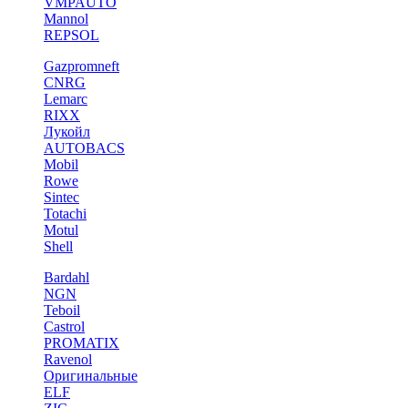
VMPAUTO
Mannol
REPSOL
Gazpromneft
CNRG
Lemarc
RIXX
Лукойл
AUTOBACS
Mobil
Rowe
Sintec
Totachi
Motul
Shell
Bardahl
NGN
Teboil
Castrol
PROMATIX
Ravenol
Оригинальные
ELF