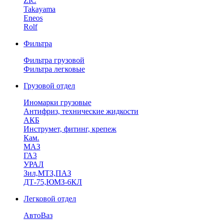
ZIC
Takayama
Eneos
Rolf
Фильтра
Фильтра грузовой
Фильтра легковые
Грузовой отдел
Иномарки грузовые
Антифриз, технические жидкости
АКБ
Инструмет, фитинг, крепеж
Кам.
МАЗ
ГА3
УРАЛ
Зил,МТЗ,ПАЗ
ДТ-75,ЮМЗ-6КЛ
Легковой отдел
АвтоВаз