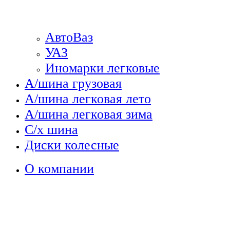
АвтоВаз
УАЗ
Иномарки легковые
А/шина грузовая
А/шина легковая лето
А/шина легковая зима
С/х шина
Диски колесные
О компании