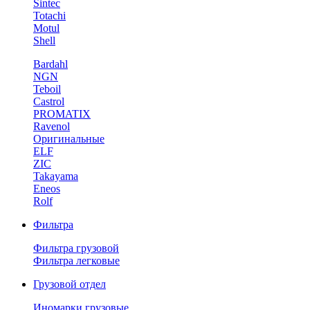
Sintec
Totachi
Motul
Shell
Bardahl
NGN
Teboil
Castrol
PROMATIX
Ravenol
Оригинальные
ELF
ZIC
Takayama
Eneos
Rolf
Фильтра
Фильтра грузовой
Фильтра легковые
Грузовой отдел
Иномарки грузовые