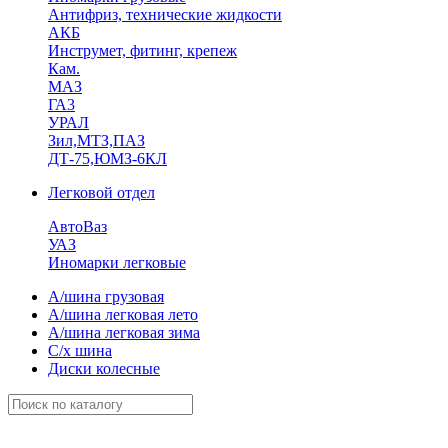
Антифриз, технические жидкости
АКБ
Инструмет, фитинг, крепеж
Кам.
МАЗ
ГА3
УРАЛ
Зил,МТЗ,ПАЗ
ДТ-75,ЮМЗ-6КЛ
Легковой отдел
АвтоВаз
УАЗ
Иномарки легковые
А/шина грузовая
А/шина легковая лето
А/шина легковая зима
С/х шина
Диски колесные