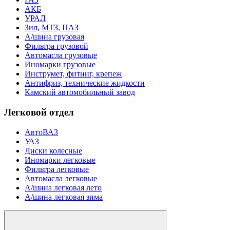
АКБ
УРАЛ
Зил, МТЗ, ПАЗ
А/шина грузовая
Фильтра грузовой
Автомасла грузовые
Иномарки грузовые
Инструмет, фитинг, крепеж
Антифриз, технические жидкости
Камский автомобильный завод
Легковой отдел
АвтоВАЗ
УАЗ
Диски колесные
Иномарки легковые
Фильтра легковые
Автомасла легковые
А/шина легковая лето
А/шина легковая зима