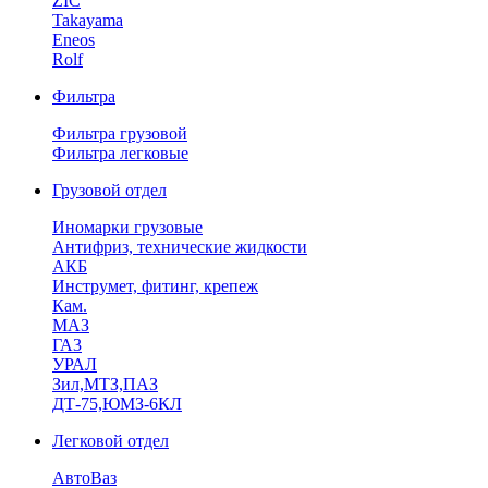
ZIC
Takayama
Eneos
Rolf
Фильтра
Фильтра грузовой
Фильтра легковые
Грузовой отдел
Иномарки грузовые
Антифриз, технические жидкости
АКБ
Инструмет, фитинг, крепеж
Кам.
МАЗ
ГА3
УРАЛ
Зил,МТЗ,ПАЗ
ДТ-75,ЮМЗ-6КЛ
Легковой отдел
АвтоВаз