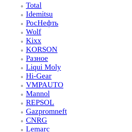
Total
Idemitsu
РосНефть
Wolf
Kixx
KORSON
Разное
Liqui Moly
Hi-Gear
VMPAUTO
Mannol
REPSOL
Gazpromneft
CNRG
Lemarc