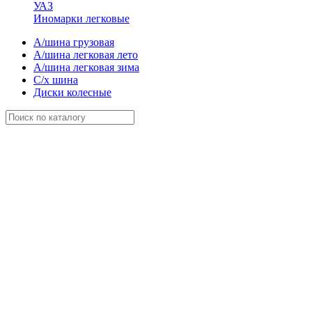
УАЗ
Иномарки легковые
А/шина грузовая
А/шина легковая лето
А/шина легковая зима
С/х шина
Диски колесные