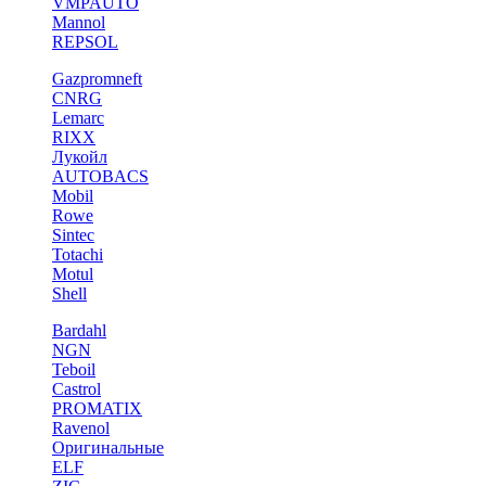
VMPAUTO
Mannol
REPSOL
Gazpromneft
CNRG
Lemarc
RIXX
Лукойл
AUTOBACS
Mobil
Rowe
Sintec
Totachi
Motul
Shell
Bardahl
NGN
Teboil
Castrol
PROMATIX
Ravenol
Оригинальные
ELF