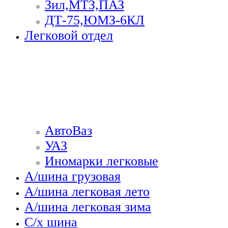
Зил,МТЗ,ПАЗ
ДТ-75,ЮМЗ-6КЛ
Легковой отдел
АвтоВаз
УАЗ
Иномарки легковые
А/шина грузовая
А/шина легковая лето
А/шина легковая зима
С/х шина