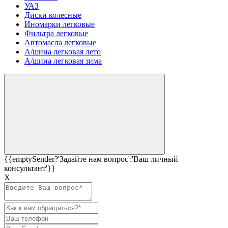
УАЗ
Диски колесные
Иномарки легковые
Фильтра легковые
Автомасла легковые
А/шина легковая лето
А/шина легковая зима
{{emptySender?'Задайте нам вопрос':'Ваш личный
консультант'}}
Х