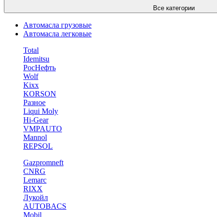
Все категории
Автомасла грузовые
Автомасла легковые
Total
Idemitsu
РосНефть
Wolf
Kixx
KORSON
Разное
Liqui Moly
Hi-Gear
VMPAUTO
Mannol
REPSOL
Gazpromneft
CNRG
Lemarc
RIXX
Лукойл
AUTOBACS
Mobil