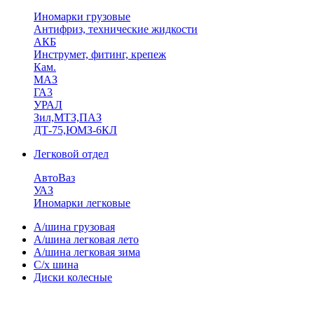
Иномарки грузовые
Антифриз, технические жидкости
АКБ
Инструмет, фитинг, крепеж
Кам.
МАЗ
ГА3
УРАЛ
Зил,МТЗ,ПАЗ
ДТ-75,ЮМЗ-6КЛ
Легковой отдел
АвтоВаз
УАЗ
Иномарки легковые
А/шина грузовая
А/шина легковая лето
А/шина легковая зима
С/х шина
Диски колесные