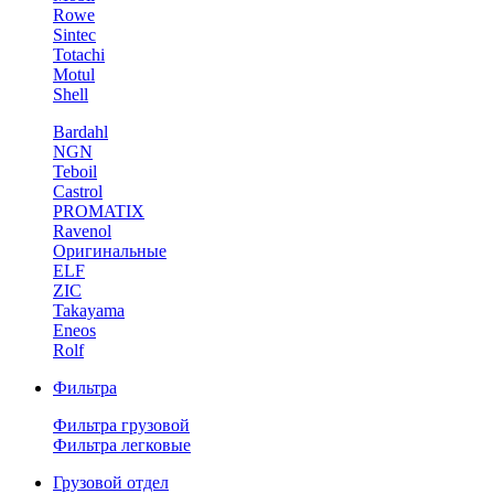
Rowe
Sintec
Totachi
Motul
Shell
Bardahl
NGN
Teboil
Castrol
PROMATIX
Ravenol
Оригинальные
ELF
ZIC
Takayama
Eneos
Rolf
Фильтра
Фильтра грузовой
Фильтра легковые
Грузовой отдел