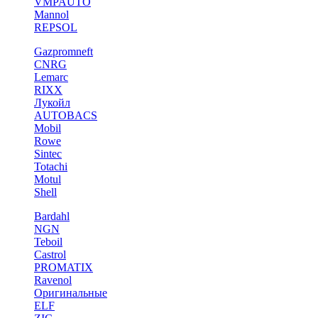
VMPAUTO
Mannol
REPSOL
Gazpromneft
CNRG
Lemarc
RIXX
Лукойл
AUTOBACS
Mobil
Rowe
Sintec
Totachi
Motul
Shell
Bardahl
NGN
Teboil
Castrol
PROMATIX
Ravenol
Оригинальные
ELF