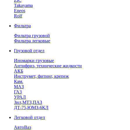
ZIC
Takayama
Eneos
Rolf
Фильтра
Фильтра грузовой
Фильтра легковые
Грузовой отдел
Иномарки грузовые
Антифриз, технические жидкости
АКБ
Инструмет, фитинг, крепеж
Кам.
МАЗ
ГА3
УРАЛ
Зил,МТЗ,ПАЗ
ДТ-75,ЮМЗ-6КЛ
Легковой отдел
АвтоВаз