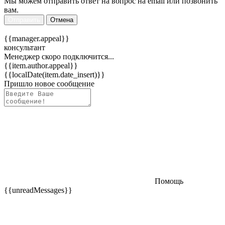
Мы можем отправить ответ на вопрос на email или позвонить
вам.
Отправить
Отмена
{{manager.appeal}}
консультант
Менеджер скоро подключится...
{{item.author.appeal}}
{{localDate(item.date_insert)}}
Пришло новое сообщение
Помощь
{{unreadMessages}}