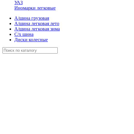
УАЗ
Иномарки легковые
А/шина грузовая
А/шина легковая лето
А/шина легковая зима
С/х шина
Диски колесные