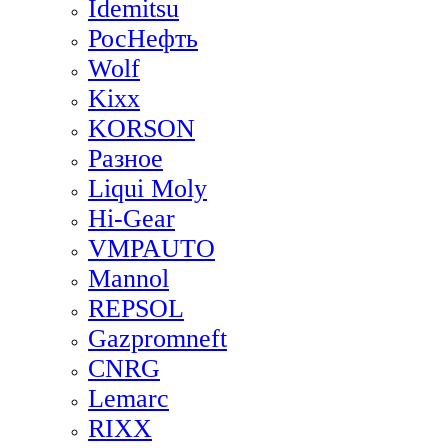
Idemitsu
РосНефть
Wolf
Kixx
KORSON
Разное
Liqui Moly
Hi-Gear
VMPAUTO
Mannol
REPSOL
Gazpromneft
CNRG
Lemarc
RIXX