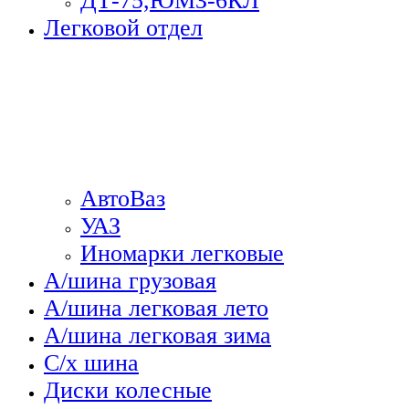
ДТ-75,ЮМЗ-6КЛ
Легковой отдел
АвтоВаз
УАЗ
Иномарки легковые
А/шина грузовая
А/шина легковая лето
А/шина легковая зима
С/х шина
Диски колесные