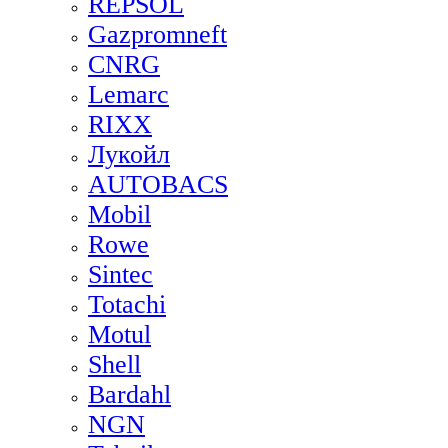
REPSOL
Gazpromneft
CNRG
Lemarc
RIXX
Лукойл
AUTOBACS
Mobil
Rowe
Sintec
Totachi
Motul
Shell
Bardahl
NGN