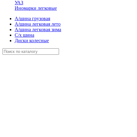
УАЗ
Иномарки легковые
А/шина грузовая
А/шина легковая лето
А/шина легковая зима
С/х шина
Диски колесные