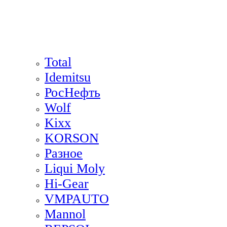
Total
Idemitsu
РосНефть
Wolf
Kixx
KORSON
Разное
Liqui Moly
Hi-Gear
VMPAUTO
Mannol