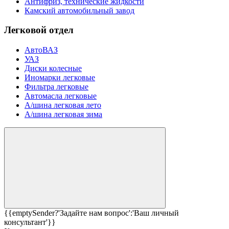
Антифриз, технические жидкости
Камский автомобильный завод
Легковой отдел
АвтоВАЗ
УАЗ
Диски колесные
Иномарки легковые
Фильтра легковые
Автомасла легковые
А/шина легковая лето
А/шина легковая зима
{{emptySender?'Задайте нам вопрос':'Ваш личный
консультант'}}