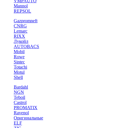
VMPAUTO
Mannol
REPSOL
Gazpromneft
CNRG
Lemarc
RIXX
Лукойл
AUTOBACS
Mobil
Rowe
Sintec
Totachi
Motul
Shell
Bardahl
NGN
Teboil
Castrol
PROMATIX
Ravenol
Оригинальные
ELF