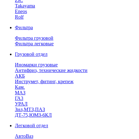
ZIC
Takayama
Eneos
Rolf
Фильтра
Фильтра грузовой
Фильтра легковые
Грузовой отдел
Иномарки грузовые
Антифриз, технические жидкости
АКБ
Инструмет, фитинг, крепеж
Кам.
МАЗ
ГА3
УРАЛ
Зил,МТЗ,ПАЗ
ДТ-75,ЮМЗ-6КЛ
Легковой отдел
АвтоВаз