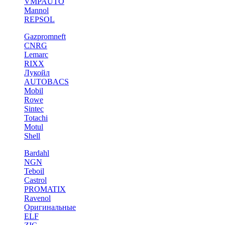
VMPAUTO
Mannol
REPSOL
Gazpromneft
CNRG
Lemarc
RIXX
Лукойл
AUTOBACS
Mobil
Rowe
Sintec
Totachi
Motul
Shell
Bardahl
NGN
Teboil
Castrol
PROMATIX
Ravenol
Оригинальные
ELF