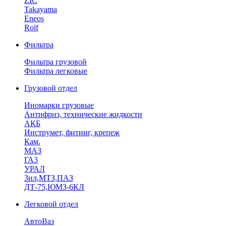
ZIC
Takayama
Eneos
Rolf
Фильтра
Фильтра грузовой
Фильтра легковые
Грузовой отдел
Иномарки грузовые
Антифриз, технические жидкости
АКБ
Инструмет, фитинг, крепеж
Кам.
МАЗ
ГА3
УРАЛ
Зил,МТЗ,ПАЗ
ДТ-75,ЮМЗ-6КЛ
Легковой отдел
АвтоВаз