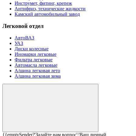
Инструмет, фитинг, крепеж
Антифриз, технические жидкости
Камский автомобильный завод
Легковой отдел
АвтоВАЗ
УАЗ
Диски колесные
Иномарки легковые
Фильтра легковые
Автомасла легковые
А/шина легковая лето
А/шина легковая зима
{{emptySender?'Задайте нам вопрос':'Ваш личный