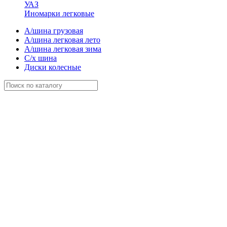
УАЗ
Иномарки легковые
А/шина грузовая
А/шина легковая лето
А/шина легковая зима
С/х шина
Диски колесные