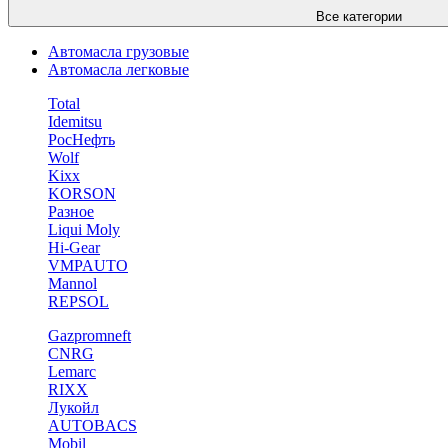
Все категории
Автомасла грузовые
Автомасла легковые
Total
Idemitsu
РосНефть
Wolf
Kixx
KORSON
Разное
Liqui Moly
Hi-Gear
VMPAUTO
Mannol
REPSOL
Gazpromneft
CNRG
Lemarc
RIXX
Лукойл
AUTOBACS
Mobil