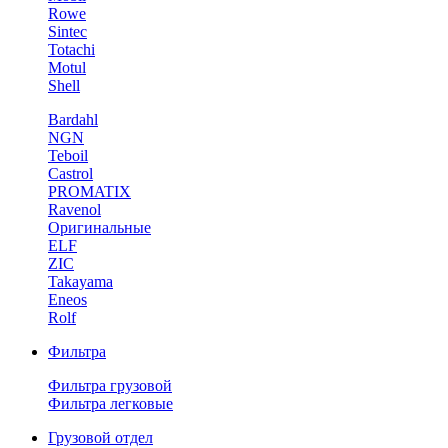
Rowe
Sintec
Totachi
Motul
Shell
Bardahl
NGN
Teboil
Castrol
PROMATIX
Ravenol
Оригинальные
ELF
ZIC
Takayama
Eneos
Rolf
Фильтра
Фильтра грузовой
Фильтра легковые
Грузовой отдел