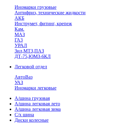
Иномарки грузовые
Антифриз, технические жидкости
АКБ
Инструмет, фитинг, крепеж
Кам.
МАЗ
ГА3
УРАЛ
Зил,МТЗ,ПАЗ
ДТ-75,ЮМЗ-6КЛ
Легковой отдел
АвтоВаз
УАЗ
Иномарки легковые
А/шина грузовая
А/шина легковая лето
А/шина легковая зима
С/х шина
Диски колесные