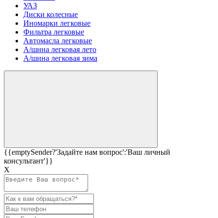
УАЗ
Диски колесные
Иномарки легковые
Фильтра легковые
Автомасла легковые
А/шина легковая лето
А/шина легковая зима
{{emptySender?'Задайте нам вопрос':'Ваш личный
консультант'}}
Х