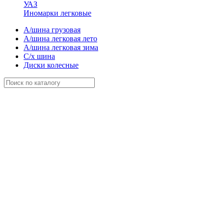
УАЗ
Иномарки легковые
А/шина грузовая
А/шина легковая лето
А/шина легковая зима
С/х шина
Диски колесные