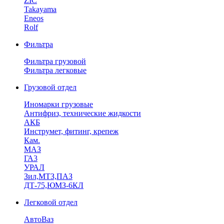
ZIC
Takayama
Eneos
Rolf
Фильтра
Фильтра грузовой
Фильтра легковые
Грузовой отдел
Иномарки грузовые
Антифриз, технические жидкости
АКБ
Инструмет, фитинг, крепеж
Кам.
МАЗ
ГА3
УРАЛ
Зил,МТЗ,ПАЗ
ДТ-75,ЮМЗ-6КЛ
Легковой отдел
АвтоВаз