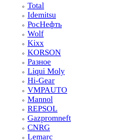
Total
Idemitsu
РосНефть
Wolf
Kixx
KORSON
Разное
Liqui Moly
Hi-Gear
VMPAUTO
Mannol
REPSOL
Gazpromneft
CNRG
Lemarc