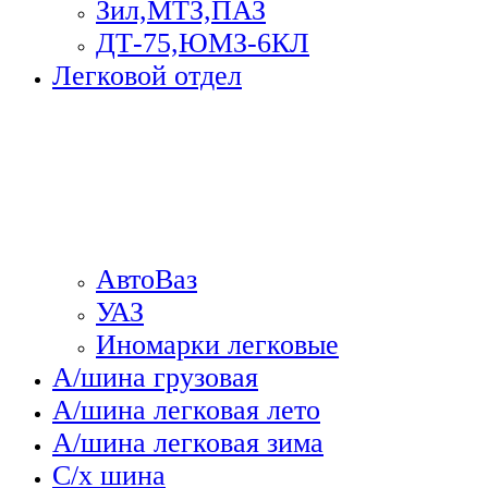
Зил,МТЗ,ПАЗ
ДТ-75,ЮМЗ-6КЛ
Легковой отдел
АвтоВаз
УАЗ
Иномарки легковые
А/шина грузовая
А/шина легковая лето
А/шина легковая зима
С/х шина