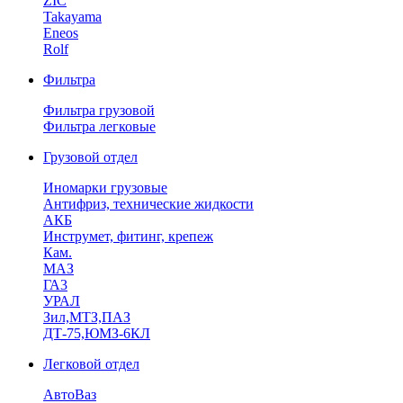
ZIC
Takayama
Eneos
Rolf
Фильтра
Фильтра грузовой
Фильтра легковые
Грузовой отдел
Иномарки грузовые
Антифриз, технические жидкости
АКБ
Инструмет, фитинг, крепеж
Кам.
МАЗ
ГА3
УРАЛ
Зил,МТЗ,ПАЗ
ДТ-75,ЮМЗ-6КЛ
Легковой отдел
АвтоВаз