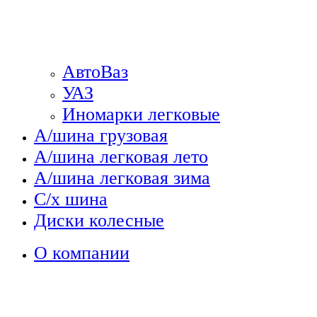
АвтоВаз
УАЗ
Иномарки легковые
А/шина грузовая
А/шина легковая лето
А/шина легковая зима
С/х шина
Диски колесные
О компании