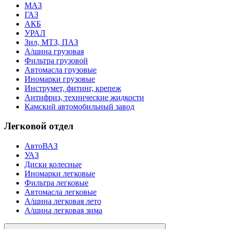
МАЗ
ГАЗ
АКБ
УРАЛ
Зил, МТЗ, ПАЗ
А/шина грузовая
Фильтра грузовой
Автомасла грузовые
Иномарки грузовые
Инструмет, фитинг, крепеж
Антифриз, технические жидкости
Камский автомобильный завод
Легковой отдел
АвтоВАЗ
УАЗ
Диски колесные
Иномарки легковые
Фильтра легковые
Автомасла легковые
А/шина легковая лето
А/шина легковая зима