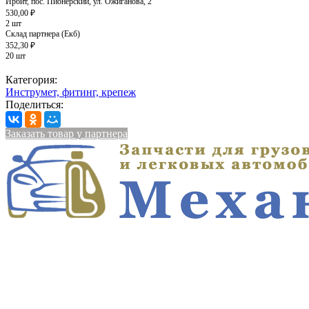
Ирбит, пос. Пионерский, ул. Ожиганова, 2
530,00 ₽
2 шт
Склад партнера (Екб)
352,30 ₽
20 шт
Категория:
Инструмет, фитинг, крепеж
Поделиться:
Заказать товар у партнера