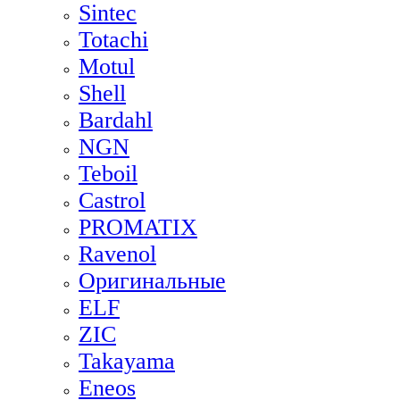
Sintec
Totachi
Motul
Shell
Bardahl
NGN
Teboil
Castrol
PROMATIX
Ravenol
Оригинальные
ELF
ZIC
Takayama
Eneos