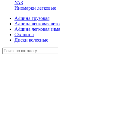
УАЗ
Иномарки легковые
А/шина грузовая
А/шина легковая лето
А/шина легковая зима
С/х шина
Диски колесные