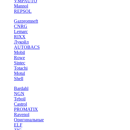
VMPAUTO
Mannol
REPSOL
Gazpromneft
CNRG
Lemarc
RIXX
Лукойл
AUTOBACS
Mobil
Rowe
Sintec
Totachi
Motul
Shell
Bardahl
NGN
Teboil
Castrol
PROMATIX
Ravenol
Оригинальные
ELF