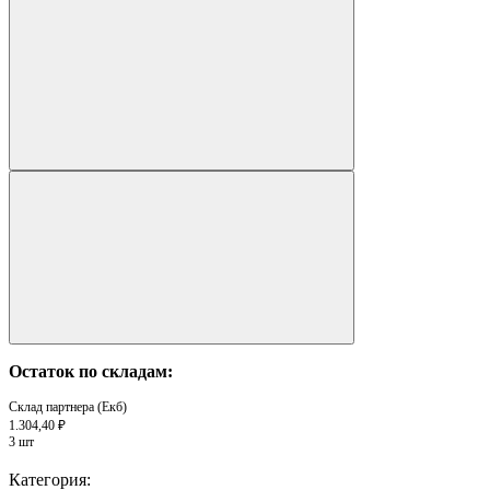
Остаток по складам:
Склад партнера (Екб)
1.304,40 ₽
3 шт
Категория: