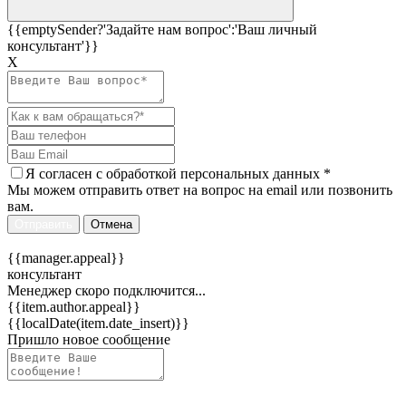
{{emptySender?'Задайте нам вопрос':'Ваш личный
консультант'}}
Х
Я согласен c
обработкой персональных данных
*
Мы можем отправить ответ на вопрос на email или позвонить
вам.
Отправить
Отмена
{{manager.appeal}}
консультант
Менеджер скоро подключится...
{{item.author.appeal}}
{{localDate(item.date_insert)}}
Пришло новое сообщение