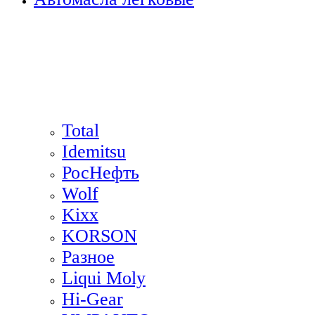
Total
Idemitsu
РосНефть
Wolf
Kixx
KORSON
Разное
Liqui Moly
Hi-Gear