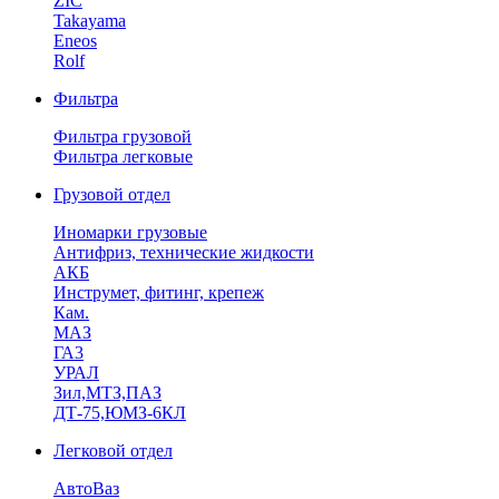
ZIC
Takayama
Eneos
Rolf
Фильтра
Фильтра грузовой
Фильтра легковые
Грузовой отдел
Иномарки грузовые
Антифриз, технические жидкости
АКБ
Инструмет, фитинг, крепеж
Кам.
МАЗ
ГА3
УРАЛ
Зил,МТЗ,ПАЗ
ДТ-75,ЮМЗ-6КЛ
Легковой отдел
АвтоВаз