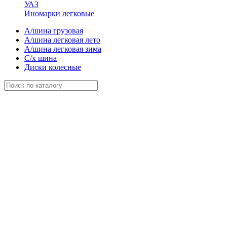
УАЗ
Иномарки легковые
А/шина грузовая
А/шина легковая лето
А/шина легковая зима
С/х шина
Диски колесные