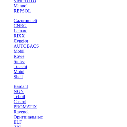
VMPAUTO
Mannol
REPSOL
Gazpromneft
CNRG
Lemarc
RIXX
Лукойл
AUTOBACS
Mobil
Rowe
Sintec
Totachi
Motul
Shell
Bardahl
NGN
Teboil
Castrol
PROMATIX
Ravenol
Оригинальные
ELF