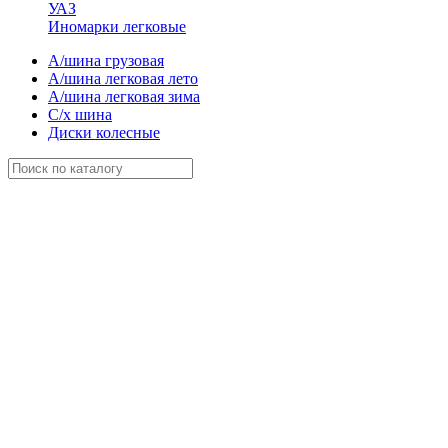
УАЗ
Иномарки легковые
А/шина грузовая
А/шина легковая лето
А/шина легковая зима
С/х шина
Диски колесные