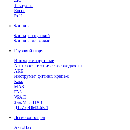
ZIC
Takayama
Eneos
Rolf
Фильтра
Фильтра грузовой
Фильтра легковые
Грузовой отдел
Иномарки грузовые
Антифриз, технические жидкости
АКБ
Инструмет, фитинг, крепеж
Кам.
МАЗ
ГА3
УРАЛ
Зил,МТЗ,ПАЗ
ДТ-75,ЮМЗ-6КЛ
Легковой отдел
АвтоВаз