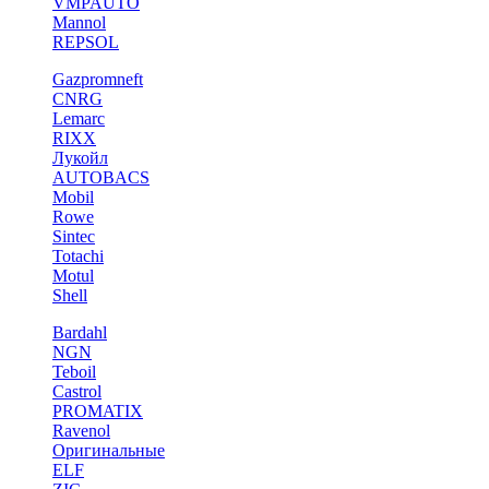
VMPAUTO
Mannol
REPSOL
Gazpromneft
CNRG
Lemarc
RIXX
Лукойл
AUTOBACS
Mobil
Rowe
Sintec
Totachi
Motul
Shell
Bardahl
NGN
Teboil
Castrol
PROMATIX
Ravenol
Оригинальные
ELF