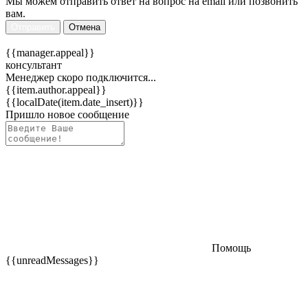
Мы можем отправить ответ на вопрос на email или позвонить
вам.
Отправить
Отмена
{{manager.appeal}}
консультант
Менеджер скоро подключится...
{{item.author.appeal}}
{{localDate(item.date_insert)}}
Пришло новое сообщение
Помощь
{{unreadMessages}}