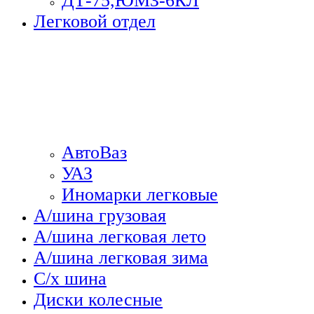
ДТ-75,ЮМЗ-6КЛ
Легковой отдел
АвтоВаз
УАЗ
Иномарки легковые
А/шина грузовая
А/шина легковая лето
А/шина легковая зима
С/х шина
Диски колесные