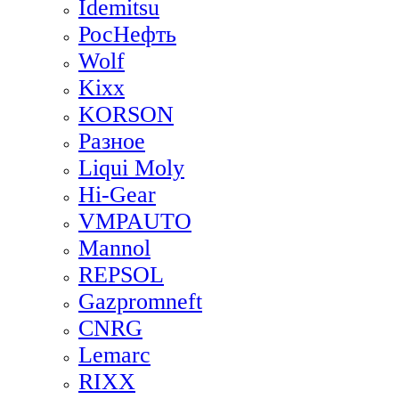
Idemitsu
РосНефть
Wolf
Kixx
KORSON
Разное
Liqui Moly
Hi-Gear
VMPAUTO
Mannol
REPSOL
Gazpromneft
CNRG
Lemarc
RIXX