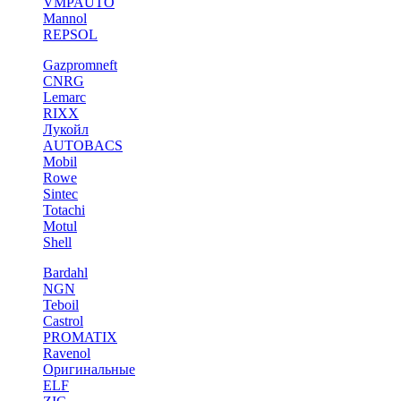
VMPAUTO
Mannol
REPSOL
Gazpromneft
CNRG
Lemarc
RIXX
Лукойл
AUTOBACS
Mobil
Rowe
Sintec
Totachi
Motul
Shell
Bardahl
NGN
Teboil
Castrol
PROMATIX
Ravenol
Оригинальные
ELF