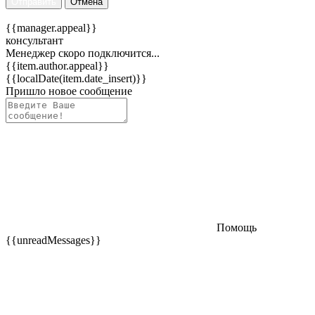
Отправить
Отмена
{{manager.appeal}}
консультант
Менеджер скоро подключится...
{{item.author.appeal}}
{{localDate(item.date_insert)}}
Пришло новое сообщение
Помощь
{{unreadMessages}}