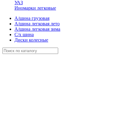
УАЗ
Иномарки легковые
А/шина грузовая
А/шина легковая лето
А/шина легковая зима
С/х шина
Диски колесные