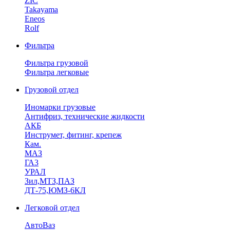
ZIC
Takayama
Eneos
Rolf
Фильтра
Фильтра грузовой
Фильтра легковые
Грузовой отдел
Иномарки грузовые
Антифриз, технические жидкости
АКБ
Инструмет, фитинг, крепеж
Кам.
МАЗ
ГА3
УРАЛ
Зил,МТЗ,ПАЗ
ДТ-75,ЮМЗ-6КЛ
Легковой отдел
АвтоВаз