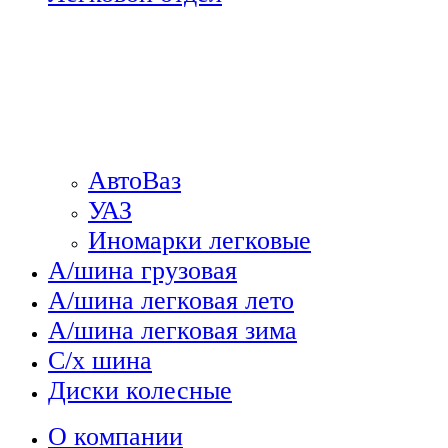
АвтоВаз
УАЗ
Иномарки легковые
А/шина грузовая
А/шина легковая лето
А/шина легковая зима
С/х шина
Диски колесные
О компании