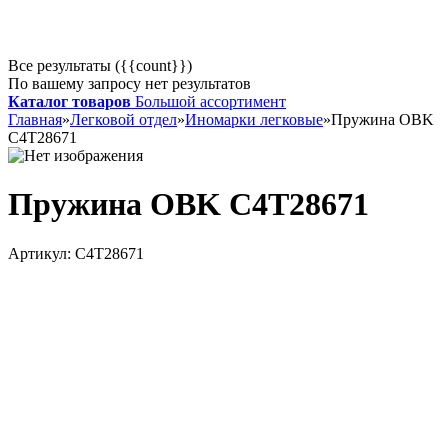
Все результаты ({{count}})
По вашему запросу нет результатов
Каталог товаров
Большой ассортимент
Главная
»
Легковой отдел
»
Иномарки легковые
»
Пружина OBK
C4T28671
Пружина OBK C4T28671
Артикул:
C4T28671