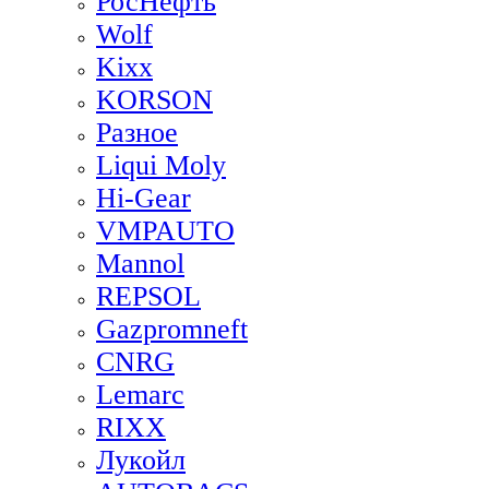
РосНефть
Wolf
Kixx
KORSON
Разное
Liqui Moly
Hi-Gear
VMPAUTO
Mannol
REPSOL
Gazpromneft
CNRG
Lemarc
RIXX
Лукойл