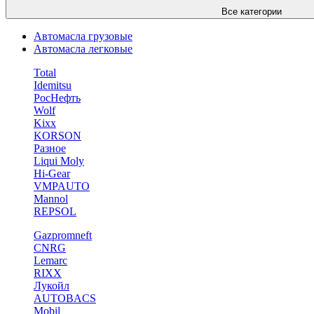
Все категории
Автомасла грузовые
Автомасла легковые
Total
Idemitsu
РосНефть
Wolf
Kixx
KORSON
Разное
Liqui Moly
Hi-Gear
VMPAUTO
Mannol
REPSOL
Gazpromneft
CNRG
Lemarc
RIXX
Лукойл
AUTOBACS
Mobil