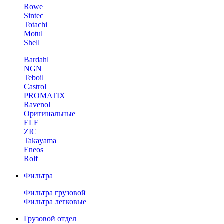
Rowe
Sintec
Totachi
Motul
Shell
Bardahl
NGN
Teboil
Castrol
PROMATIX
Ravenol
Оригинальные
ELF
ZIC
Takayama
Eneos
Rolf
Фильтра
Фильтра грузовой
Фильтра легковые
Грузовой отдел