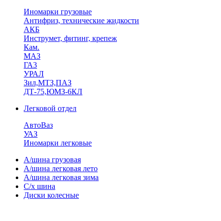
Иномарки грузовые
Антифриз, технические жидкости
АКБ
Инструмет, фитинг, крепеж
Кам.
МАЗ
ГА3
УРАЛ
Зил,МТЗ,ПАЗ
ДТ-75,ЮМЗ-6КЛ
Легковой отдел
АвтоВаз
УАЗ
Иномарки легковые
А/шина грузовая
А/шина легковая лето
А/шина легковая зима
С/х шина
Диски колесные