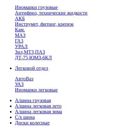
Иномарки грузовые
Антифриз, технические жидкости
АКБ
Инструмет, фитинг, крепеж
Кам.
МАЗ
ГА3
УРАЛ
Зил,МТЗ,ПАЗ
ДТ-75,ЮМЗ-6КЛ
Легковой отдел
АвтоВаз
УАЗ
Иномарки легковые
А/шина грузовая
А/шина легковая лето
А/шина легковая зима
С/х шина
Диски колесные