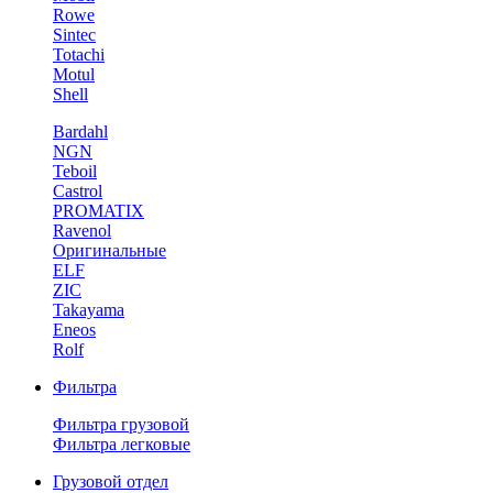
Rowe
Sintec
Totachi
Motul
Shell
Bardahl
NGN
Teboil
Castrol
PROMATIX
Ravenol
Оригинальные
ELF
ZIC
Takayama
Eneos
Rolf
Фильтра
Фильтра грузовой
Фильтра легковые
Грузовой отдел