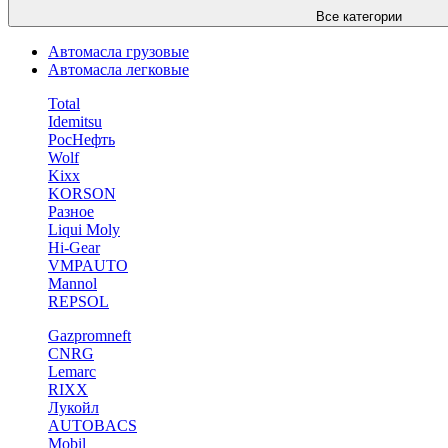
Все категории
Автомасла грузовые
Автомасла легковые
Total
Idemitsu
РосНефть
Wolf
Kixx
KORSON
Разное
Liqui Moly
Hi-Gear
VMPAUTO
Mannol
REPSOL
Gazpromneft
CNRG
Lemarc
RIXX
Лукойл
AUTOBACS
Mobil