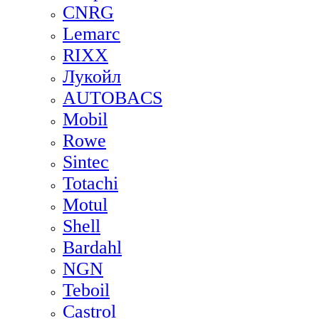
CNRG
Lemarc
RIXX
Лукойл
AUTOBACS
Mobil
Rowe
Sintec
Totachi
Motul
Shell
Bardahl
NGN
Teboil
Castrol