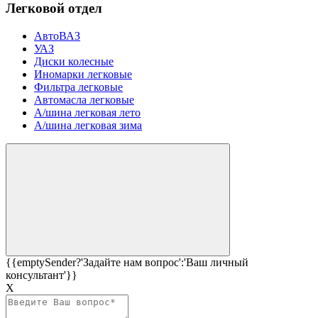
Легковой отдел
АвтоВАЗ
УАЗ
Диски колесные
Иномарки легковые
Фильтра легковые
Автомасла легковые
А/шина легковая лето
А/шина легковая зима
{{emptySender?'Задайте нам вопрос':'Ваш личный
консультант'}}
Х