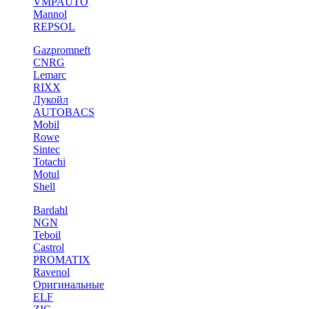
VMPAUTO
Mannol
REPSOL
Gazpromneft
CNRG
Lemarc
RIXX
Лукойл
AUTOBACS
Mobil
Rowe
Sintec
Totachi
Motul
Shell
Bardahl
NGN
Teboil
Castrol
PROMATIX
Ravenol
Оригинальные
ELF