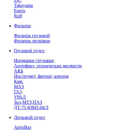
ZIC
Takayama
Eneos
Rolf
Фильтра
Фильтра грузовой
Фильтра легковые
Грузовой отдел
Иномарки грузовые
Антифриз, технические жидкости
АКБ
Инструмет, фитинг, крепеж
Кам.
МАЗ
ГА3
УРАЛ
Зил,МТЗ,ПАЗ
ДТ-75,ЮМЗ-6КЛ
Легковой отдел
АвтоВаз