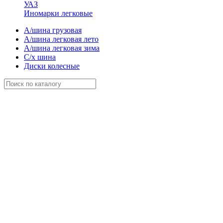
УАЗ
Иномарки легковые
А/шина грузовая
А/шина легковая лето
А/шина легковая зима
С/х шина
Диски колесные