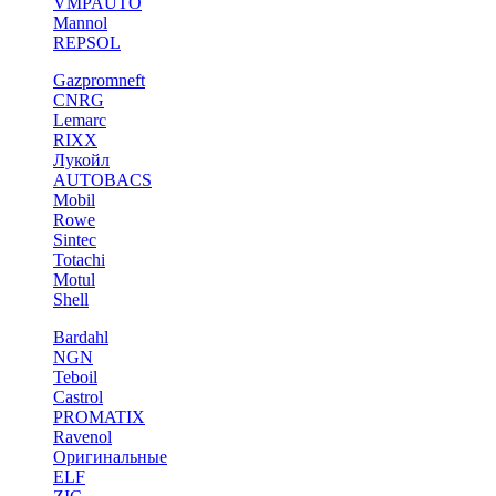
VMPAUTO
Mannol
REPSOL
Gazpromneft
CNRG
Lemarc
RIXX
Лукойл
AUTOBACS
Mobil
Rowe
Sintec
Totachi
Motul
Shell
Bardahl
NGN
Teboil
Castrol
PROMATIX
Ravenol
Оригинальные
ELF