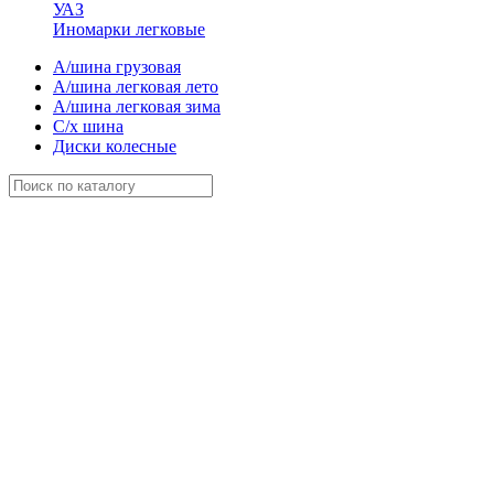
УАЗ
Иномарки легковые
А/шина грузовая
А/шина легковая лето
А/шина легковая зима
С/х шина
Диски колесные