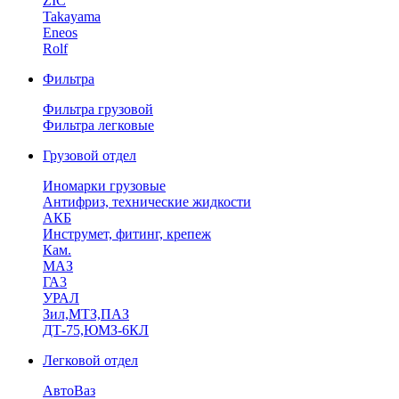
ZIC
Takayama
Eneos
Rolf
Фильтра
Фильтра грузовой
Фильтра легковые
Грузовой отдел
Иномарки грузовые
Антифриз, технические жидкости
АКБ
Инструмет, фитинг, крепеж
Кам.
МАЗ
ГА3
УРАЛ
Зил,МТЗ,ПАЗ
ДТ-75,ЮМЗ-6КЛ
Легковой отдел
АвтоВаз