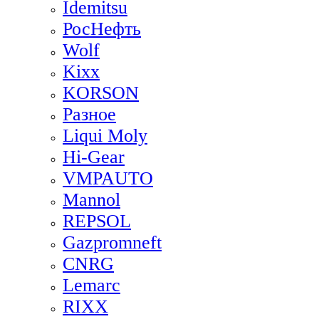
Idemitsu
РосНефть
Wolf
Kixx
KORSON
Разное
Liqui Moly
Hi-Gear
VMPAUTO
Mannol
REPSOL
Gazpromneft
CNRG
Lemarc
RIXX