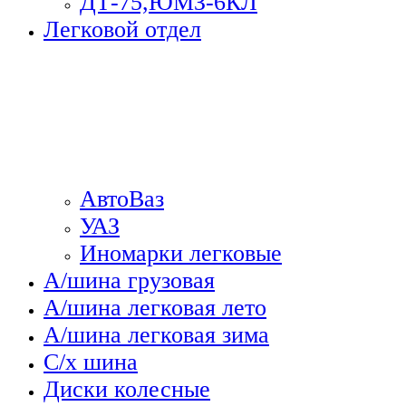
ДТ-75,ЮМЗ-6КЛ
Легковой отдел
АвтоВаз
УАЗ
Иномарки легковые
А/шина грузовая
А/шина легковая лето
А/шина легковая зима
С/х шина
Диски колесные