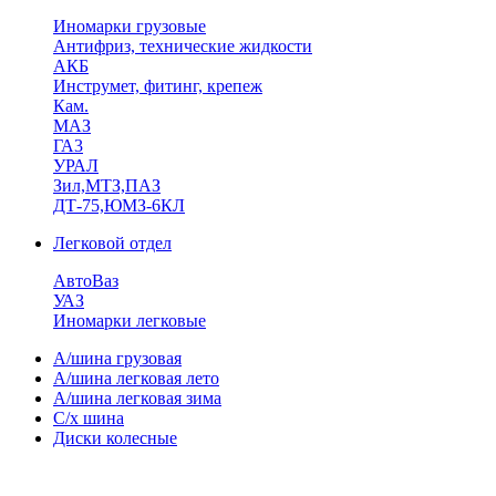
Иномарки грузовые
Антифриз, технические жидкости
АКБ
Инструмет, фитинг, крепеж
Кам.
МАЗ
ГА3
УРАЛ
Зил,МТЗ,ПАЗ
ДТ-75,ЮМЗ-6КЛ
Легковой отдел
АвтоВаз
УАЗ
Иномарки легковые
А/шина грузовая
А/шина легковая лето
А/шина легковая зима
С/х шина
Диски колесные