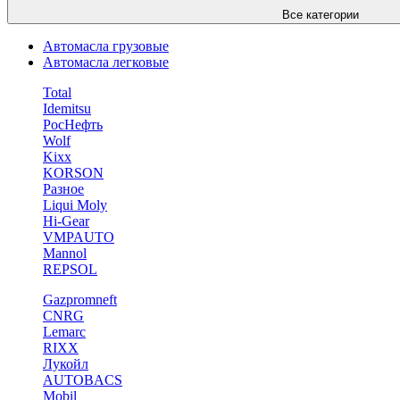
Все категории
Автомасла грузовые
Автомасла легковые
Total
Idemitsu
РосНефть
Wolf
Kixx
KORSON
Разное
Liqui Moly
Hi-Gear
VMPAUTO
Mannol
REPSOL
Gazpromneft
CNRG
Lemarc
RIXX
Лукойл
AUTOBACS
Mobil