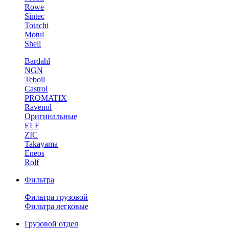
Rowe
Sintec
Totachi
Motul
Shell
Bardahl
NGN
Teboil
Castrol
PROMATIX
Ravenol
Оригинальные
ELF
ZIC
Takayama
Eneos
Rolf
Фильтра
Фильтра грузовой
Фильтра легковые
Грузовой отдел