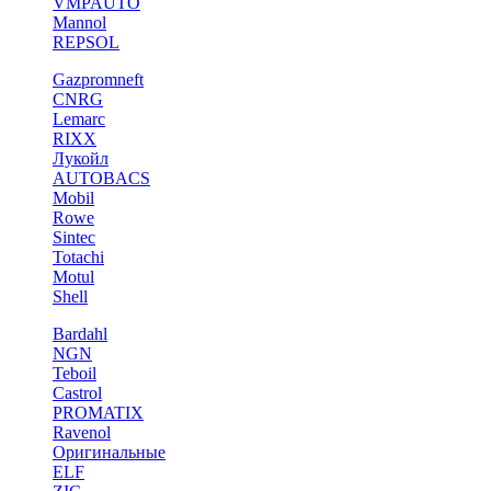
VMPAUTO
Mannol
REPSOL
Gazpromneft
CNRG
Lemarc
RIXX
Лукойл
AUTOBACS
Mobil
Rowe
Sintec
Totachi
Motul
Shell
Bardahl
NGN
Teboil
Castrol
PROMATIX
Ravenol
Оригинальные
ELF