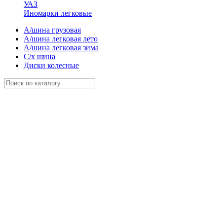
УАЗ
Иномарки легковые
А/шина грузовая
А/шина легковая лето
А/шина легковая зима
С/х шина
Диски колесные