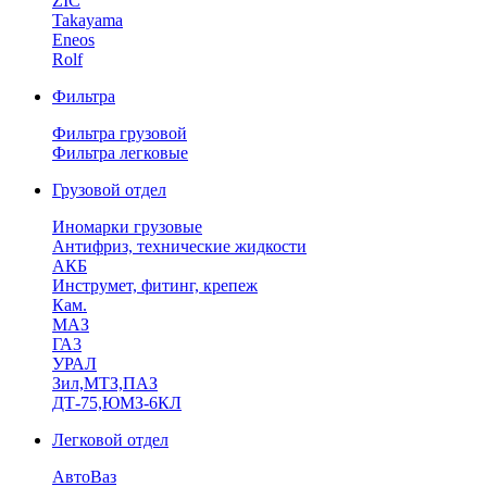
ZIC
Takayama
Eneos
Rolf
Фильтра
Фильтра грузовой
Фильтра легковые
Грузовой отдел
Иномарки грузовые
Антифриз, технические жидкости
АКБ
Инструмет, фитинг, крепеж
Кам.
МАЗ
ГА3
УРАЛ
Зил,МТЗ,ПАЗ
ДТ-75,ЮМЗ-6КЛ
Легковой отдел
АвтоВаз