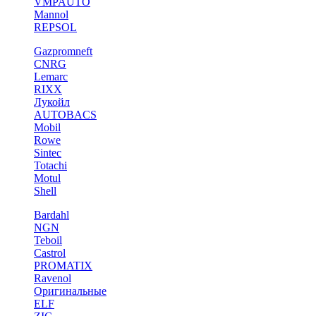
VMPAUTO
Mannol
REPSOL
Gazpromneft
CNRG
Lemarc
RIXX
Лукойл
AUTOBACS
Mobil
Rowe
Sintec
Totachi
Motul
Shell
Bardahl
NGN
Teboil
Castrol
PROMATIX
Ravenol
Оригинальные
ELF