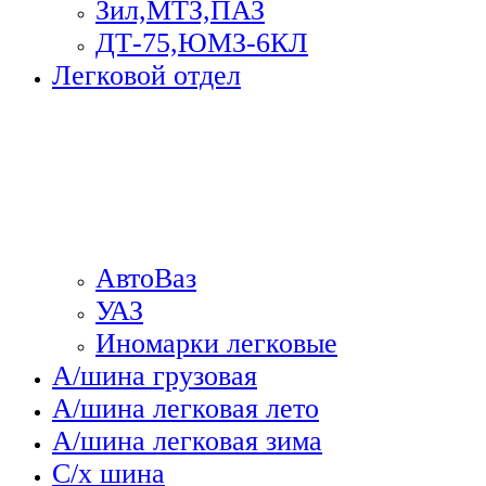
Зил,МТЗ,ПАЗ
ДТ-75,ЮМЗ-6КЛ
Легковой отдел
АвтоВаз
УАЗ
Иномарки легковые
А/шина грузовая
А/шина легковая лето
А/шина легковая зима
С/х шина