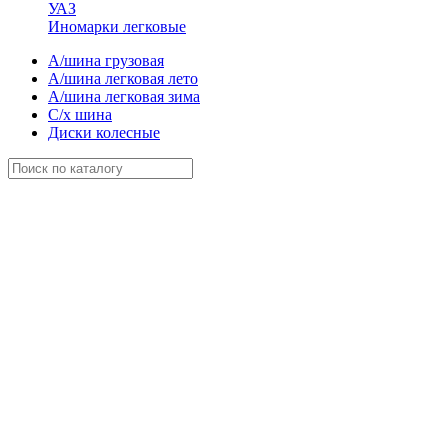
УАЗ
Иномарки легковые
А/шина грузовая
А/шина легковая лето
А/шина легковая зима
С/х шина
Диски колесные