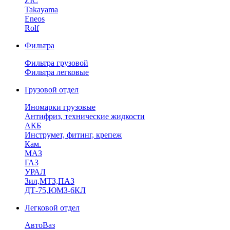
ZIC
Takayama
Eneos
Rolf
Фильтра
Фильтра грузовой
Фильтра легковые
Грузовой отдел
Иномарки грузовые
Антифриз, технические жидкости
АКБ
Инструмет, фитинг, крепеж
Кам.
МАЗ
ГА3
УРАЛ
Зил,МТЗ,ПАЗ
ДТ-75,ЮМЗ-6КЛ
Легковой отдел
АвтоВаз