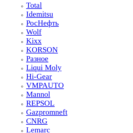
Total
Idemitsu
РосНефть
Wolf
Kixx
KORSON
Разное
Liqui Moly
Hi-Gear
VMPAUTO
Mannol
REPSOL
Gazpromneft
CNRG
Lemarc