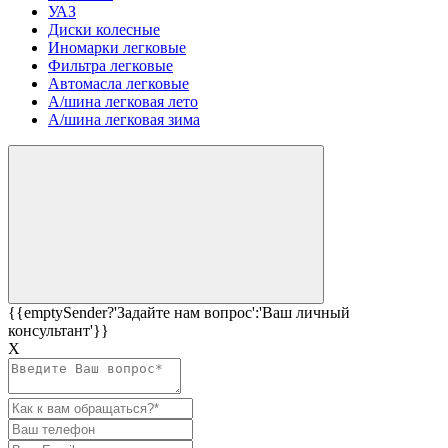
УАЗ
Диски колесные
Иномарки легковые
Фильтра легковые
Автомасла легковые
А/шина легковая лето
А/шина легковая зима
{{emptySender?'Задайте нам вопрос':'Ваш личный
консультант'}}
Х