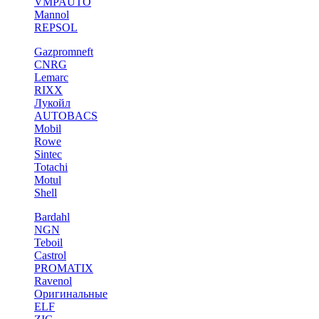
VMPAUTO
Mannol
REPSOL
Gazpromneft
CNRG
Lemarc
RIXX
Лукойл
AUTOBACS
Mobil
Rowe
Sintec
Totachi
Motul
Shell
Bardahl
NGN
Teboil
Castrol
PROMATIX
Ravenol
Оригинальные
ELF