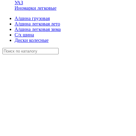
УАЗ
Иномарки легковые
А/шина грузовая
А/шина легковая лето
А/шина легковая зима
С/х шина
Диски колесные