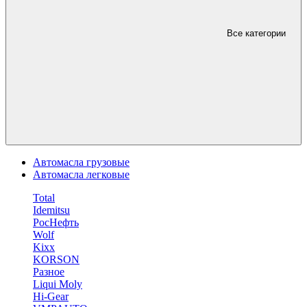
Все категории
Автомасла грузовые
Автомасла легковые
Total
Idemitsu
РосНефть
Wolf
Kixx
KORSON
Разное
Liqui Moly
Hi-Gear