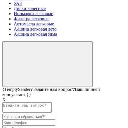
УАЗ
Диски колесные
Иномарки легковые
Фильтра легковые
Автомасла легковые
А/шина легковая лето
А/шина легковая зима
{{emptySender?'Задайте нам вопрос':'Ваш личный
консультант'}}
Х