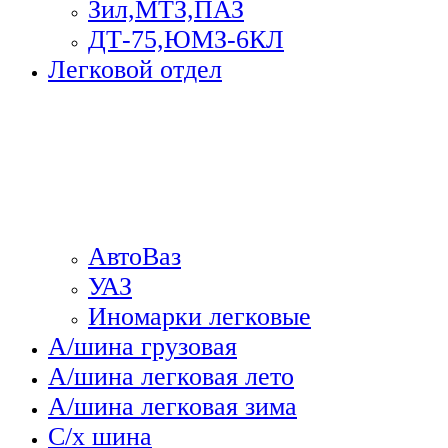
Зил,МТЗ,ПАЗ
ДТ-75,ЮМЗ-6КЛ
Легковой отдел
АвтоВаз
УАЗ
Иномарки легковые
А/шина грузовая
А/шина легковая лето
А/шина легковая зима
С/х шина