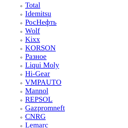
Total
Idemitsu
РосНефть
Wolf
Kixx
KORSON
Разное
Liqui Moly
Hi-Gear
VMPAUTO
Mannol
REPSOL
Gazpromneft
CNRG
Lemarc