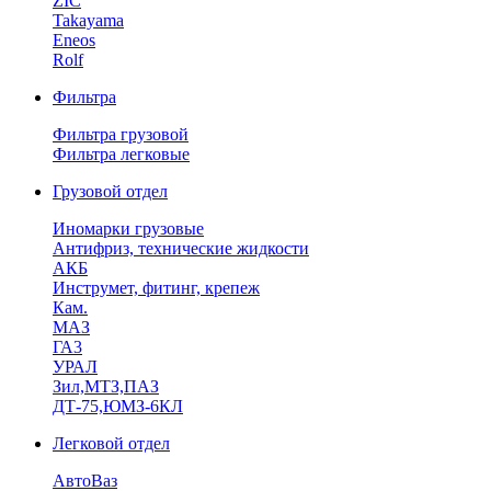
ZIC
Takayama
Eneos
Rolf
Фильтра
Фильтра грузовой
Фильтра легковые
Грузовой отдел
Иномарки грузовые
Антифриз, технические жидкости
АКБ
Инструмет, фитинг, крепеж
Кам.
МАЗ
ГА3
УРАЛ
Зил,МТЗ,ПАЗ
ДТ-75,ЮМЗ-6КЛ
Легковой отдел
АвтоВаз