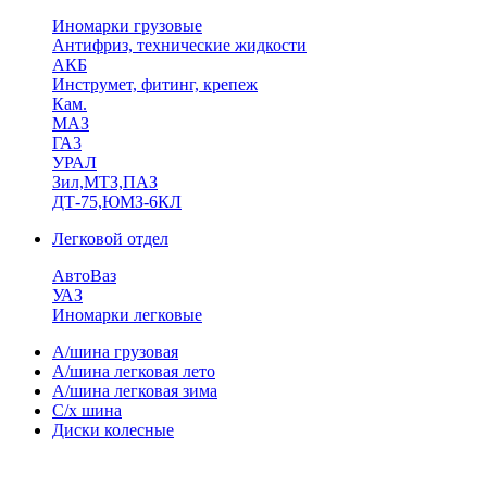
Иномарки грузовые
Антифриз, технические жидкости
АКБ
Инструмет, фитинг, крепеж
Кам.
МАЗ
ГА3
УРАЛ
Зил,МТЗ,ПАЗ
ДТ-75,ЮМЗ-6КЛ
Легковой отдел
АвтоВаз
УАЗ
Иномарки легковые
А/шина грузовая
А/шина легковая лето
А/шина легковая зима
С/х шина
Диски колесные