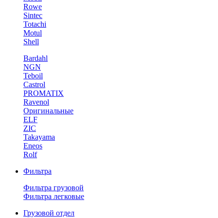
Rowe
Sintec
Totachi
Motul
Shell
Bardahl
NGN
Teboil
Castrol
PROMATIX
Ravenol
Оригинальные
ELF
ZIC
Takayama
Eneos
Rolf
Фильтра
Фильтра грузовой
Фильтра легковые
Грузовой отдел