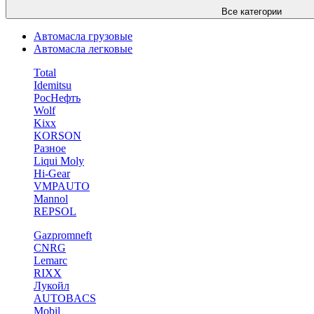
Все категории
Автомасла грузовые
Автомасла легковые
Total
Idemitsu
РосНефть
Wolf
Kixx
KORSON
Разное
Liqui Moly
Hi-Gear
VMPAUTO
Mannol
REPSOL
Gazpromneft
CNRG
Lemarc
RIXX
Лукойл
AUTOBACS
Mobil