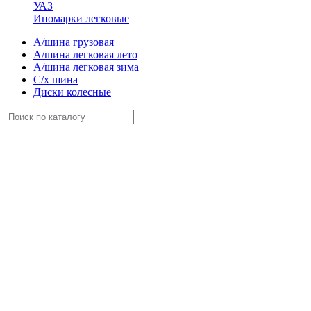
УАЗ
Иномарки легковые
А/шина грузовая
А/шина легковая лето
А/шина легковая зима
С/х шина
Диски колесные