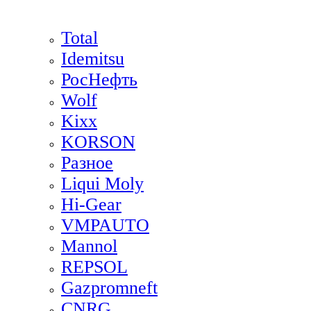
Total
Idemitsu
РосНефть
Wolf
Kixx
KORSON
Разное
Liqui Moly
Hi-Gear
VMPAUTO
Mannol
REPSOL
Gazpromneft
CNRG