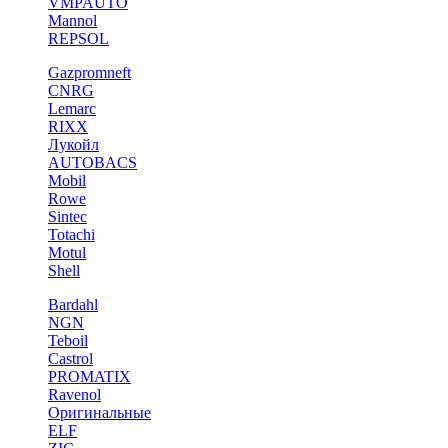
VMPAUTO
Mannol
REPSOL
Gazpromneft
CNRG
Lemarc
RIXX
Лукойл
AUTOBACS
Mobil
Rowe
Sintec
Totachi
Motul
Shell
Bardahl
NGN
Teboil
Castrol
PROMATIX
Ravenol
Оригинальные
ELF