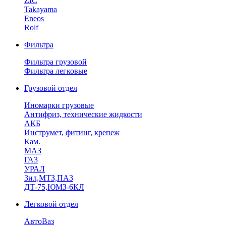
ZIC
Takayama
Eneos
Rolf
Фильтра
Фильтра грузовой
Фильтра легковые
Грузовой отдел
Иномарки грузовые
Антифриз, технические жидкости
АКБ
Инструмет, фитинг, крепеж
Кам.
МАЗ
ГА3
УРАЛ
Зил,МТЗ,ПАЗ
ДТ-75,ЮМЗ-6КЛ
Легковой отдел
АвтоВаз