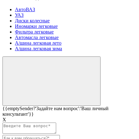
АвтоВАЗ
УАЗ
Диски колесные
Иномарки легковые
Фильтра легковые
Автомасла легковые
А/шина легковая лето
А/шина легковая зима
{{emptySender?'Задайте нам вопрос':'Ваш личный
консультант'}}
Х