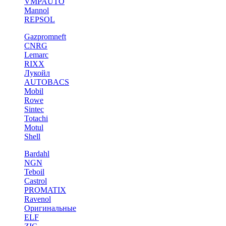
VMPAUTO
Mannol
REPSOL
Gazpromneft
CNRG
Lemarc
RIXX
Лукойл
AUTOBACS
Mobil
Rowe
Sintec
Totachi
Motul
Shell
Bardahl
NGN
Teboil
Castrol
PROMATIX
Ravenol
Оригинальные
ELF