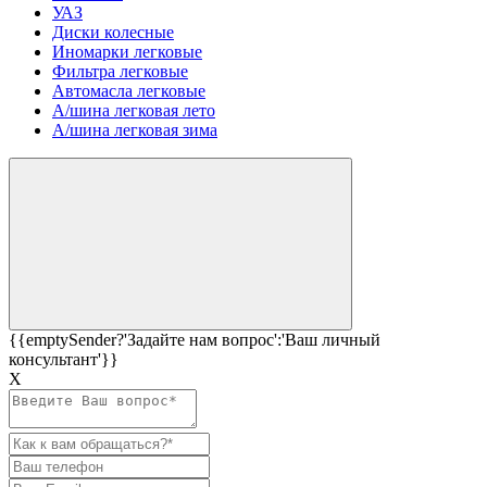
УАЗ
Диски колесные
Иномарки легковые
Фильтра легковые
Автомасла легковые
А/шина легковая лето
А/шина легковая зима
{{emptySender?'Задайте нам вопрос':'Ваш личный
консультант'}}
Х