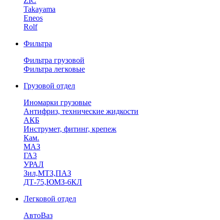
ZIC
Takayama
Eneos
Rolf
Фильтра
Фильтра грузовой
Фильтра легковые
Грузовой отдел
Иномарки грузовые
Антифриз, технические жидкости
АКБ
Инструмет, фитинг, крепеж
Кам.
МАЗ
ГА3
УРАЛ
Зил,МТЗ,ПАЗ
ДТ-75,ЮМЗ-6КЛ
Легковой отдел
АвтоВаз