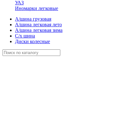
УАЗ
Иномарки легковые
А/шина грузовая
А/шина легковая лето
А/шина легковая зима
С/х шина
Диски колесные