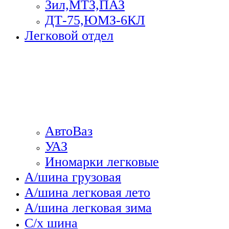
Зил,МТЗ,ПАЗ
ДТ-75,ЮМЗ-6КЛ
Легковой отдел
АвтоВаз
УАЗ
Иномарки легковые
А/шина грузовая
А/шина легковая лето
А/шина легковая зима
С/х шина