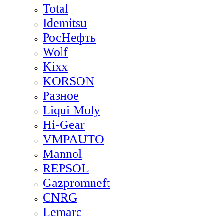
Total
Idemitsu
РосНефть
Wolf
Kixx
KORSON
Разное
Liqui Moly
Hi-Gear
VMPAUTO
Mannol
REPSOL
Gazpromneft
CNRG
Lemarc