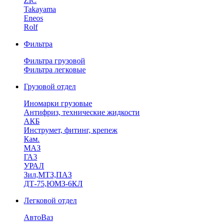
ZIC
Takayama
Eneos
Rolf
Фильтра
Фильтра грузовой
Фильтра легковые
Грузовой отдел
Иномарки грузовые
Антифриз, технические жидкости
АКБ
Инструмет, фитинг, крепеж
Кам.
МАЗ
ГА3
УРАЛ
Зил,МТЗ,ПАЗ
ДТ-75,ЮМЗ-6КЛ
Легковой отдел
АвтоВаз