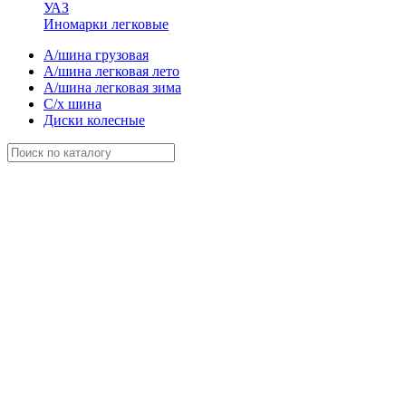
УАЗ
Иномарки легковые
А/шина грузовая
А/шина легковая лето
А/шина легковая зима
С/х шина
Диски колесные