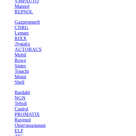
VMPAUTO
Mannol
REPSOL
Gazpromneft
CNRG
Lemarc
RIXX
Лукойл
AUTOBACS
Mobil
Rowe
Sintec
Totachi
Motul
Shell
Bardahl
NGN
Teboil
Castrol
PROMATIX
Ravenol
Оригинальные
ELF