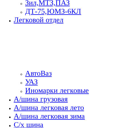
Зил,МТЗ,ПАЗ
ДТ-75,ЮМЗ-6КЛ
Легковой отдел
АвтоВаз
УАЗ
Иномарки легковые
А/шина грузовая
А/шина легковая лето
А/шина легковая зима
С/х шина