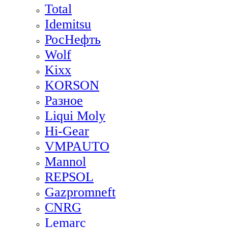
Total
Idemitsu
РосНефть
Wolf
Kixx
KORSON
Разное
Liqui Moly
Hi-Gear
VMPAUTO
Mannol
REPSOL
Gazpromneft
CNRG
Lemarc