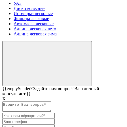
УАЗ
Диски колесные
Иномарки легковые
Фильтра легковые
Автомасла легковые
А/шина легковая лето
А/шина легковая зима
{{emptySender?'Задайте нам вопрос':'Ваш личный
консультант'}}
Х