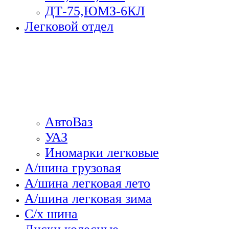
ДТ-75,ЮМЗ-6КЛ
Легковой отдел
АвтоВаз
УАЗ
Иномарки легковые
А/шина грузовая
А/шина легковая лето
А/шина легковая зима
С/х шина