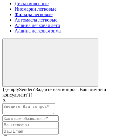
Диски колесные
Иномарки легковые
Фильтра легковые
Автомасла легковые
А/шина легковая лето
А/шина легковая зима
{{emptySender?'Задайте нам вопрос':'Ваш личный
консультант'}}
Х