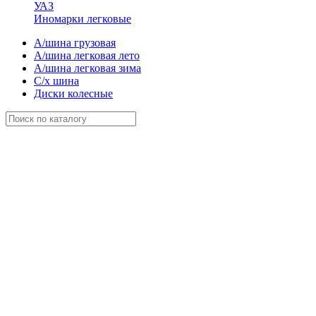
УАЗ
Иномарки легковые
А/шина грузовая
А/шина легковая лето
А/шина легковая зима
С/х шина
Диски колесные