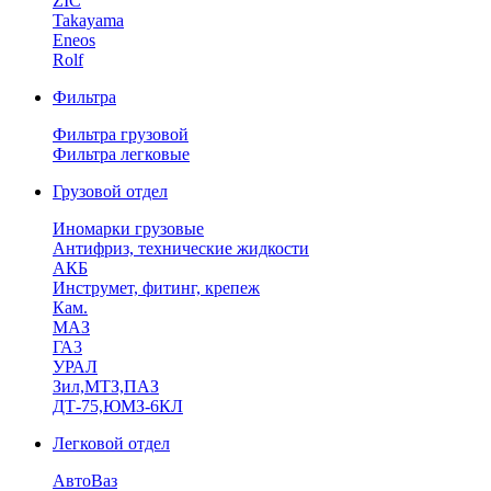
ZIC
Takayama
Eneos
Rolf
Фильтра
Фильтра грузовой
Фильтра легковые
Грузовой отдел
Иномарки грузовые
Антифриз, технические жидкости
АКБ
Инструмет, фитинг, крепеж
Кам.
МАЗ
ГА3
УРАЛ
Зил,МТЗ,ПАЗ
ДТ-75,ЮМЗ-6КЛ
Легковой отдел
АвтоВаз