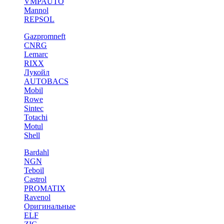
VMPAUTO
Mannol
REPSOL
Gazpromneft
CNRG
Lemarc
RIXX
Лукойл
AUTOBACS
Mobil
Rowe
Sintec
Totachi
Motul
Shell
Bardahl
NGN
Teboil
Castrol
PROMATIX
Ravenol
Оригинальные
ELF