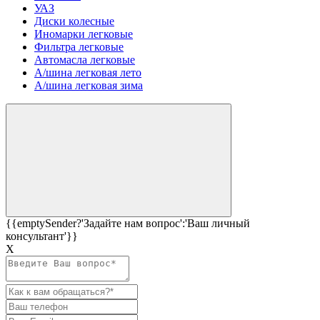
УАЗ
Диски колесные
Иномарки легковые
Фильтра легковые
Автомасла легковые
А/шина легковая лето
А/шина легковая зима
{{emptySender?'Задайте нам вопрос':'Ваш личный
консультант'}}
Х