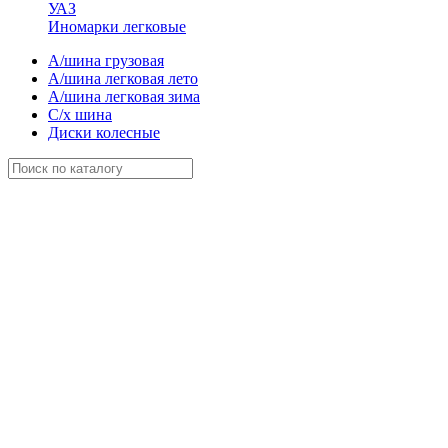
УАЗ
Иномарки легковые
А/шина грузовая
А/шина легковая лето
А/шина легковая зима
С/х шина
Диски колесные