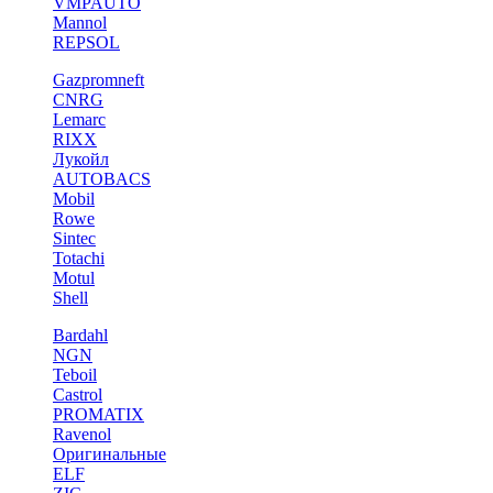
VMPAUTO
Mannol
REPSOL
Gazpromneft
CNRG
Lemarc
RIXX
Лукойл
AUTOBACS
Mobil
Rowe
Sintec
Totachi
Motul
Shell
Bardahl
NGN
Teboil
Castrol
PROMATIX
Ravenol
Оригинальные
ELF