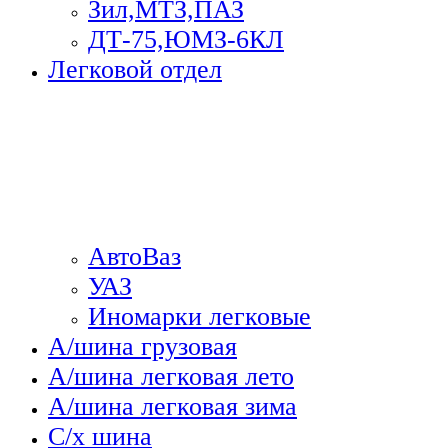
Зил,МТЗ,ПАЗ
ДТ-75,ЮМЗ-6КЛ
Легковой отдел
АвтоВаз
УАЗ
Иномарки легковые
А/шина грузовая
А/шина легковая лето
А/шина легковая зима
С/х шина