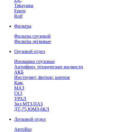
ZIC
Takayama
Eneos
Rolf
Фильтра
Фильтра грузовой
Фильтра легковые
Грузовой отдел
Иномарки грузовые
Антифриз, технические жидкости
АКБ
Инструмет, фитинг, крепеж
Кам.
МАЗ
ГА3
УРАЛ
Зил,МТЗ,ПАЗ
ДТ-75,ЮМЗ-6КЛ
Легковой отдел
АвтоВаз