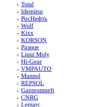
Total
Idemitsu
РосНефть
Wolf
Kixx
KORSON
Разное
Liqui Moly
Hi-Gear
VMPAUTO
Mannol
REPSOL
Gazpromneft
CNRG
Lemarc