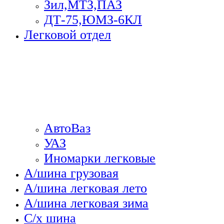
Зил,МТЗ,ПАЗ
ДТ-75,ЮМЗ-6КЛ
Легковой отдел
АвтоВаз
УАЗ
Иномарки легковые
А/шина грузовая
А/шина легковая лето
А/шина легковая зима
С/х шина