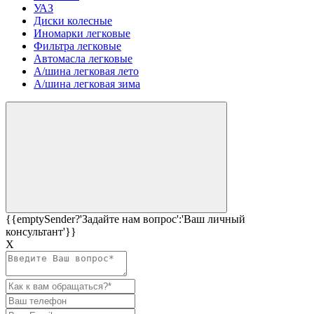
УАЗ
Диски колесные
Иномарки легковые
Фильтра легковые
Автомасла легковые
А/шина легковая лето
А/шина легковая зима
{{emptySender?'Задайте нам вопрос':'Ваш личный
консультант'}}
Х