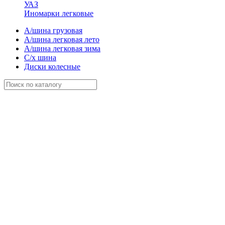
УАЗ
Иномарки легковые
А/шина грузовая
А/шина легковая лето
А/шина легковая зима
С/х шина
Диски колесные