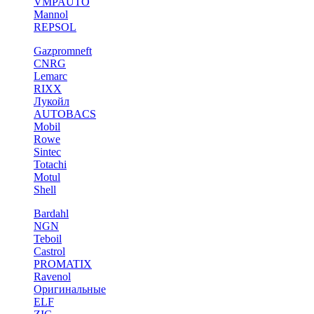
VMPAUTO
Mannol
REPSOL
Gazpromneft
CNRG
Lemarc
RIXX
Лукойл
AUTOBACS
Mobil
Rowe
Sintec
Totachi
Motul
Shell
Bardahl
NGN
Teboil
Castrol
PROMATIX
Ravenol
Оригинальные
ELF