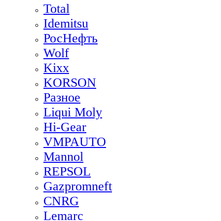
Total
Idemitsu
РосНефть
Wolf
Kixx
KORSON
Разное
Liqui Moly
Hi-Gear
VMPAUTO
Mannol
REPSOL
Gazpromneft
CNRG
Lemarc