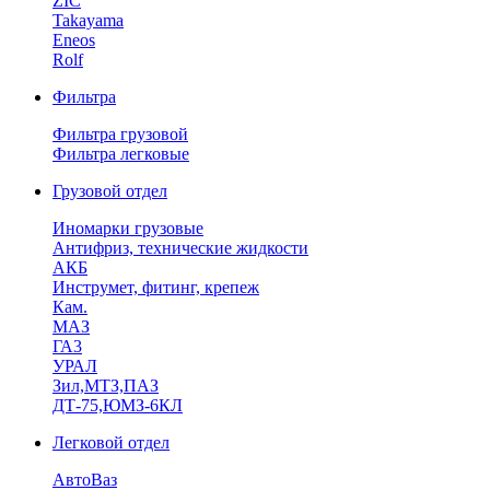
ZIC
Takayama
Eneos
Rolf
Фильтра
Фильтра грузовой
Фильтра легковые
Грузовой отдел
Иномарки грузовые
Антифриз, технические жидкости
АКБ
Инструмет, фитинг, крепеж
Кам.
МАЗ
ГА3
УРАЛ
Зил,МТЗ,ПАЗ
ДТ-75,ЮМЗ-6КЛ
Легковой отдел
АвтоВаз