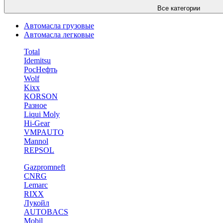
Все категории
Автомасла грузовые
Автомасла легковые
Total
Idemitsu
РосНефть
Wolf
Kixx
KORSON
Разное
Liqui Moly
Hi-Gear
VMPAUTO
Mannol
REPSOL
Gazpromneft
CNRG
Lemarc
RIXX
Лукойл
AUTOBACS
Mobil