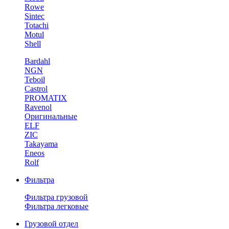
Rowe
Sintec
Totachi
Motul
Shell
Bardahl
NGN
Teboil
Castrol
PROMATIX
Ravenol
Оригинальные
ELF
ZIC
Takayama
Eneos
Rolf
Фильтра
Фильтра грузовой
Фильтра легковые
Грузовой отдел