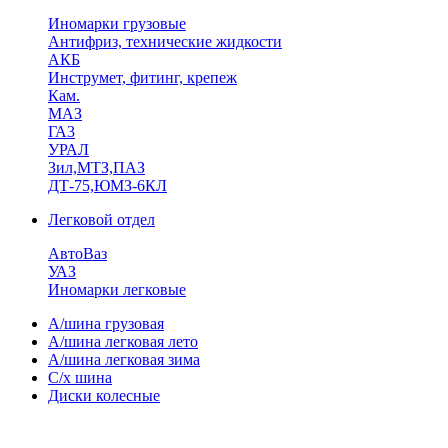
Иномарки грузовые
Антифриз, технические жидкости
АКБ
Инструмет, фитинг, крепеж
Кам.
МАЗ
ГА3
УРАЛ
Зил,МТЗ,ПАЗ
ДТ-75,ЮМЗ-6КЛ
Легковой отдел
АвтоВаз
УАЗ
Иномарки легковые
А/шина грузовая
А/шина легковая лето
А/шина легковая зима
С/х шина
Диски колесные