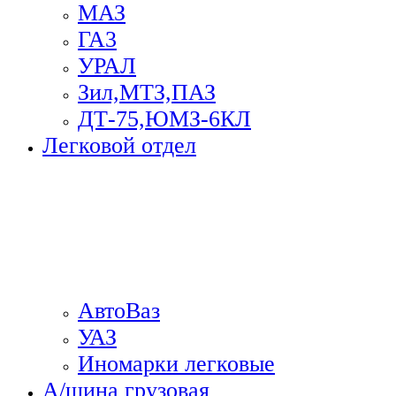
МАЗ
ГА3
УРАЛ
Зил,МТЗ,ПАЗ
ДТ-75,ЮМЗ-6КЛ
Легковой отдел
АвтоВаз
УАЗ
Иномарки легковые
А/шина грузовая