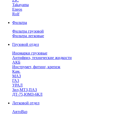
ZIC
Takayama
Eneos
Rolf
Фильтра
Фильтра грузовой
Фильтра легковые
Грузовой отдел
Иномарки грузовые
Антифриз, технические жидкости
АКБ
Инструмет, фитинг, крепеж
Кам.
МАЗ
ГА3
УРАЛ
Зил,МТЗ,ПАЗ
ДТ-75,ЮМЗ-6КЛ
Легковой отдел
АвтоВаз