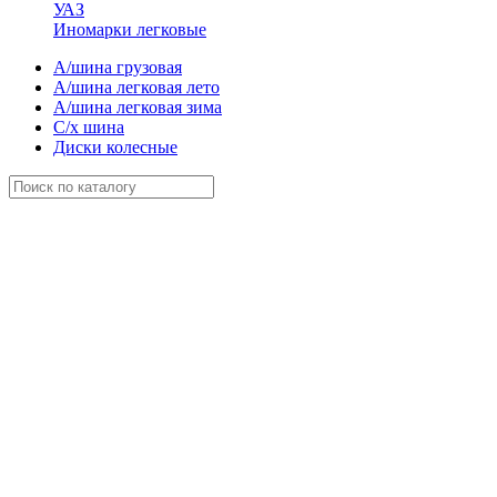
УАЗ
Иномарки легковые
А/шина грузовая
А/шина легковая лето
А/шина легковая зима
С/х шина
Диски колесные