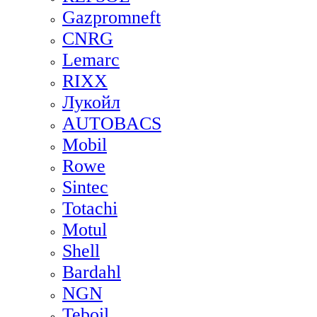
Gazpromneft
CNRG
Lemarc
RIXX
Лукойл
AUTOBACS
Mobil
Rowe
Sintec
Totachi
Motul
Shell
Bardahl
NGN
Teboil