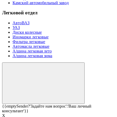
Камский автомобильный завод
Легковой отдел
АвтоВАЗ
УАЗ
Диски колесные
Иномарки легковые
Фильтра легковые
Автомасла легковые
А/шина легковая лето
А/шина легковая зима
{{emptySender?'Задайте нам вопрос':'Ваш личный
консультант'}}
Х