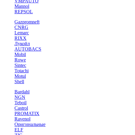
VMPAUTO
Mannol
REPSOL
Gazpromneft
CNRG
Lemarc
RIXX
Лукойл
AUTOBACS
Mobil
Rowe
Sintec
Totachi
Motul
Shell
Bardahl
NGN
Teboil
Castrol
PROMATIX
Ravenol
Оригинальные
ELF