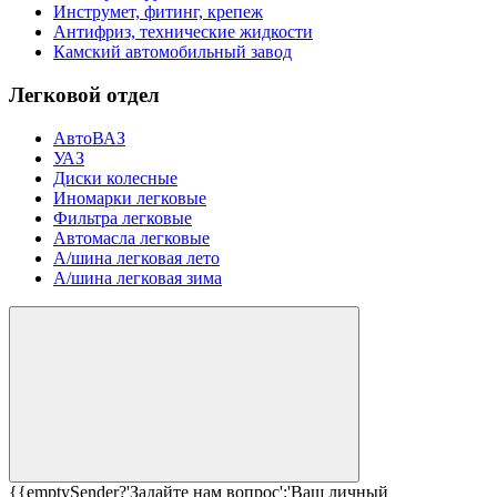
Инструмет, фитинг, крепеж
Антифриз, технические жидкости
Камский автомобильный завод
Легковой отдел
АвтоВАЗ
УАЗ
Диски колесные
Иномарки легковые
Фильтра легковые
Автомасла легковые
А/шина легковая лето
А/шина легковая зима
{{emptySender?'Задайте нам вопрос':'Ваш личный