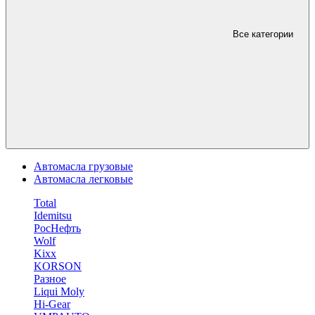
Все категории
Автомасла грузовые
Автомасла легковые
Total
Idemitsu
РосНефть
Wolf
Kixx
KORSON
Разное
Liqui Moly
Hi-Gear