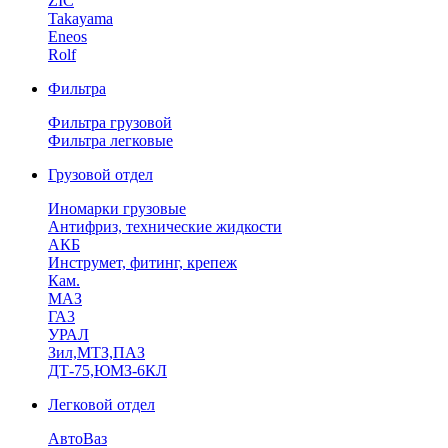
ZIC
Takayama
Eneos
Rolf
Фильтра
Фильтра грузовой
Фильтра легковые
Грузовой отдел
Иномарки грузовые
Антифриз, технические жидкости
АКБ
Инструмет, фитинг, крепеж
Кам.
МАЗ
ГА3
УРАЛ
Зил,МТЗ,ПАЗ
ДТ-75,ЮМЗ-6КЛ
Легковой отдел
АвтоВаз