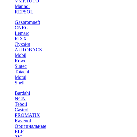
VMPAUTO
Mannol
REPSOL
Gazpromneft
CNRG
Lemarc
RIXX
Лукойл
AUTOBACS
Mobil
Rowe
Sintec
Totachi
Motul
Shell
Bardahl
NGN
Teboil
Castrol
PROMATIX
Ravenol
Оригинальные
ELF