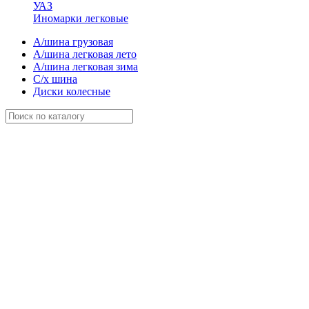
УАЗ
Иномарки легковые
А/шина грузовая
А/шина легковая лето
А/шина легковая зима
С/х шина
Диски колесные