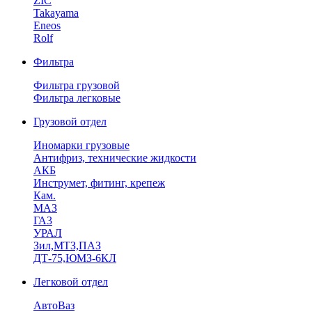
ZIC
Takayama
Eneos
Rolf
Фильтра
Фильтра грузовой
Фильтра легковые
Грузовой отдел
Иномарки грузовые
Антифриз, технические жидкости
АКБ
Инструмет, фитинг, крепеж
Кам.
МАЗ
ГА3
УРАЛ
Зил,МТЗ,ПАЗ
ДТ-75,ЮМЗ-6КЛ
Легковой отдел
АвтоВаз