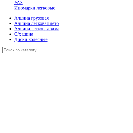
УАЗ
Иномарки легковые
А/шина грузовая
А/шина легковая лето
А/шина легковая зима
С/х шина
Диски колесные