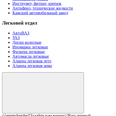
Инструмет, фитинг, крепеж
Антифриз, технические жидкости
Камский автомобильный завод
Легковой отдел
АвтоВАЗ
УАЗ
Диски колесные
Иномарки легковые
Фильтра легковые
Автомасла легковые
А/шина легковая лето
А/шина легковая зима
{{emptySender?'Задайте нам вопрос':'Ваш личный