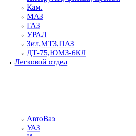
Кам.
МАЗ
ГА3
УРАЛ
Зил,МТЗ,ПАЗ
ДТ-75,ЮМЗ-6КЛ
Легковой отдел
АвтоВаз
УАЗ