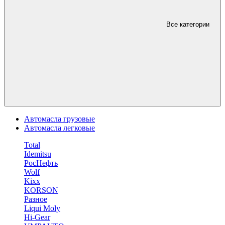
Все категории
Автомасла грузовые
Автомасла легковые
Total
Idemitsu
РосНефть
Wolf
Kixx
KORSON
Разное
Liqui Moly
Hi-Gear