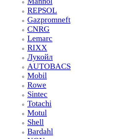
Mannol
REPSOL
Gazpromneft
CNRG
Lemarc
RIXX
Лукойл
AUTOBACS
Mobil
Rowe
Sintec
Totachi
Motul
Shell
Bardahl