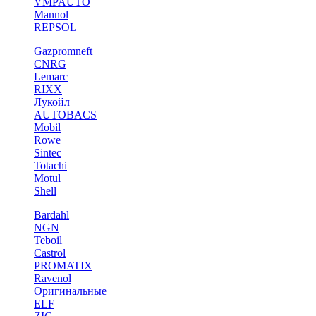
VMPAUTO
Mannol
REPSOL
Gazpromneft
CNRG
Lemarc
RIXX
Лукойл
AUTOBACS
Mobil
Rowe
Sintec
Totachi
Motul
Shell
Bardahl
NGN
Teboil
Castrol
PROMATIX
Ravenol
Оригинальные
ELF