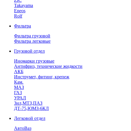
ZIC
Takayama
Eneos
Rolf
Фильтра
Фильтра грузовой
Фильтра легковые
Грузовой отдел
Иномарки грузовые
Антифриз, технические жидкости
АКБ
Инструмет, фитинг, крепеж
Кам.
МАЗ
ГА3
УРАЛ
Зил,МТЗ,ПАЗ
ДТ-75,ЮМЗ-6КЛ
Легковой отдел
АвтоВаз