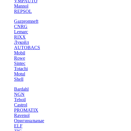
VMPAUTO
Mannol
REPSOL
Gazpromneft
CNRG
Lemarc
RIXX
Лукойл
AUTOBACS
Mobil
Rowe
Sintec
Totachi
Motul
Shell
Bardahl
NGN
Teboil
Castrol
PROMATIX
Ravenol
Оригинальные
ELF