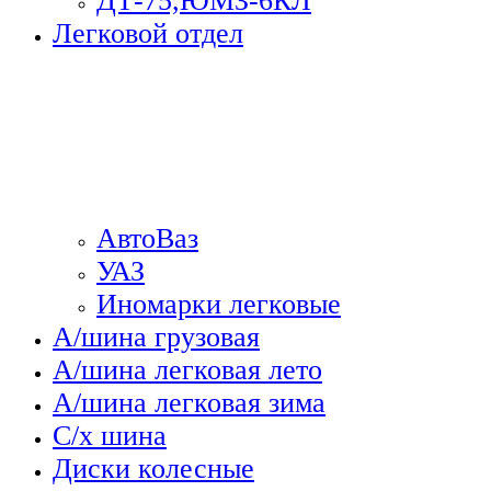
ДТ-75,ЮМЗ-6КЛ
Легковой отдел
АвтоВаз
УАЗ
Иномарки легковые
А/шина грузовая
А/шина легковая лето
А/шина легковая зима
С/х шина
Диски колесные