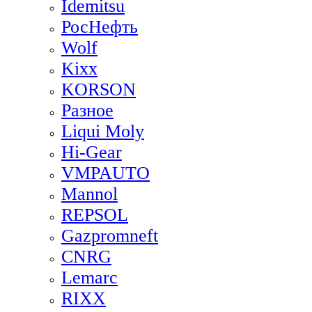
Idemitsu
РосНефть
Wolf
Kixx
KORSON
Разное
Liqui Moly
Hi-Gear
VMPAUTO
Mannol
REPSOL
Gazpromneft
CNRG
Lemarc
RIXX