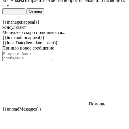
Мы можем отправить ответ на вопрос на email или позвонить
вам.
Отправить
Отмена
{{manager.appeal}}
консультант
Менеджер скоро подключится...
{{item.author.appeal}}
{{localDate(item.date_insert)}}
Пришло новое сообщение
Помощь
{{unreadMessages}}