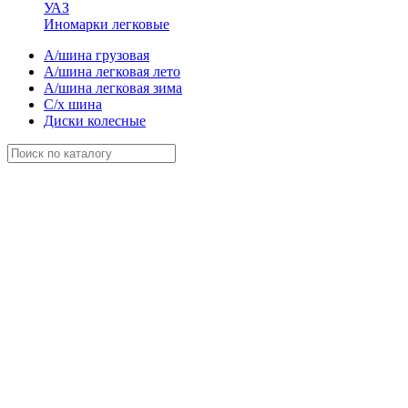
УАЗ
Иномарки легковые
А/шина грузовая
А/шина легковая лето
А/шина легковая зима
С/х шина
Диски колесные