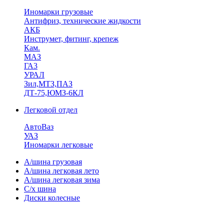
Иномарки грузовые
Антифриз, технические жидкости
АКБ
Инструмет, фитинг, крепеж
Кам.
МАЗ
ГА3
УРАЛ
Зил,МТЗ,ПАЗ
ДТ-75,ЮМЗ-6КЛ
Легковой отдел
АвтоВаз
УАЗ
Иномарки легковые
А/шина грузовая
А/шина легковая лето
А/шина легковая зима
С/х шина
Диски колесные