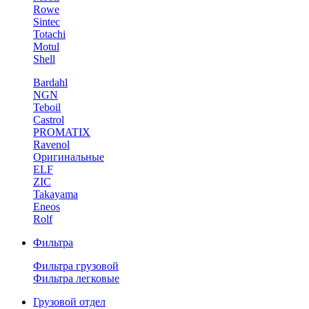
Rowe
Sintec
Totachi
Motul
Shell
Bardahl
NGN
Teboil
Castrol
PROMATIX
Ravenol
Оригинальные
ELF
ZIC
Takayama
Eneos
Rolf
Фильтра
Фильтра грузовой
Фильтра легковые
Грузовой отдел