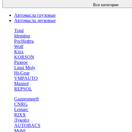
Все категории
Автомасла грузовые
Автомасла легковые
Total
Idemitsu
РосНефть
Wolf
Kixx
KORSON
Разное
Liqui Moly
Hi-Gear
VMPAUTO
Mannol
REPSOL
Gazpromneft
CNRG
Lemarc
RIXX
Лукойл
AUTOBACS
Mobil