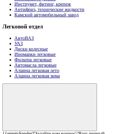
Инструмет, фитинг, крепеж
Антифриз, технические жидкости
Камский автомобильный завод
Легковой отдел
АвтоВАЗ
УАЗ
Диски колесные
Иномарки легковые
Фильтра легковые
Автомасла легковые
А/шина легковая лето
А/шина легковая зима
{{emptySender?'Задайте нам вопрос':'Ваш личный