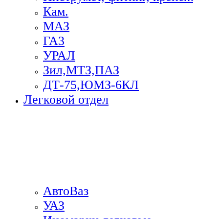
Кам.
МАЗ
ГА3
УРАЛ
Зил,МТЗ,ПАЗ
ДТ-75,ЮМЗ-6КЛ
Легковой отдел
АвтоВаз
УАЗ