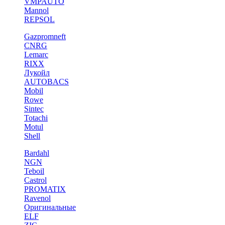
VMPAUTO
Mannol
REPSOL
Gazpromneft
CNRG
Lemarc
RIXX
Лукойл
AUTOBACS
Mobil
Rowe
Sintec
Totachi
Motul
Shell
Bardahl
NGN
Teboil
Castrol
PROMATIX
Ravenol
Оригинальные
ELF