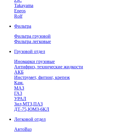
ZIC
Takayama
Eneos
Rolf
Фильтра
Фильтра грузовой
Фильтра легковые
Грузовой отдел
Иномарки грузовые
Антифриз, технические жидкости
АКБ
Инструмет, фитинг, крепеж
Кам.
МАЗ
ГА3
УРАЛ
Зил,МТЗ,ПАЗ
ДТ-75,ЮМЗ-6КЛ
Легковой отдел
АвтоВаз