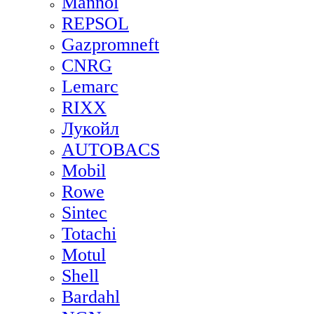
Mannol
REPSOL
Gazpromneft
CNRG
Lemarc
RIXX
Лукойл
AUTOBACS
Mobil
Rowe
Sintec
Totachi
Motul
Shell
Bardahl