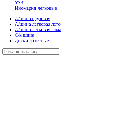
УАЗ
Иномарки легковые
А/шина грузовая
А/шина легковая лето
А/шина легковая зима
С/х шина
Диски колесные