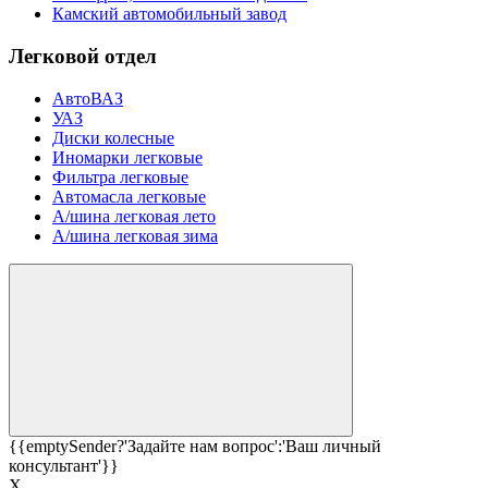
Камский автомобильный завод
Легковой отдел
АвтоВАЗ
УАЗ
Диски колесные
Иномарки легковые
Фильтра легковые
Автомасла легковые
А/шина легковая лето
А/шина легковая зима
{{emptySender?'Задайте нам вопрос':'Ваш личный
консультант'}}
Х