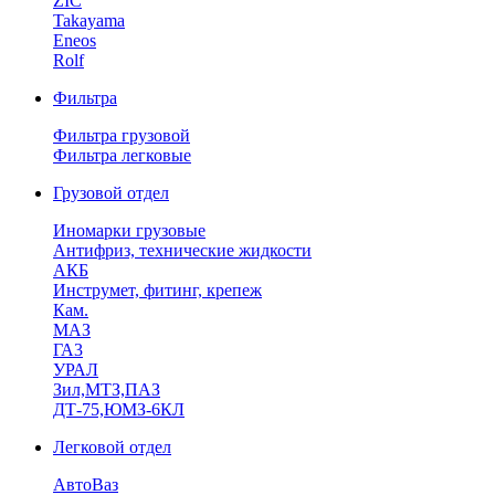
ZIC
Takayama
Eneos
Rolf
Фильтра
Фильтра грузовой
Фильтра легковые
Грузовой отдел
Иномарки грузовые
Антифриз, технические жидкости
АКБ
Инструмет, фитинг, крепеж
Кам.
МАЗ
ГА3
УРАЛ
Зил,МТЗ,ПАЗ
ДТ-75,ЮМЗ-6КЛ
Легковой отдел
АвтоВаз