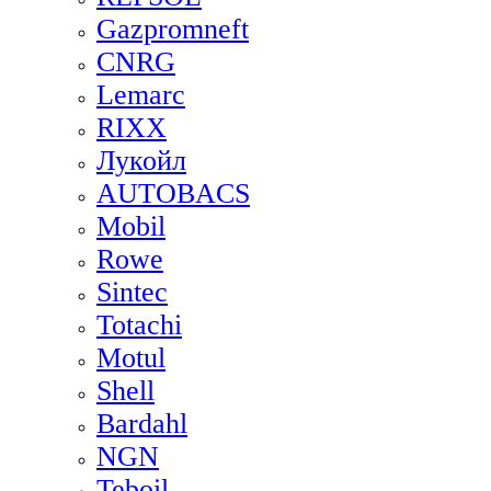
Gazpromneft
CNRG
Lemarc
RIXX
Лукойл
AUTOBACS
Mobil
Rowe
Sintec
Totachi
Motul
Shell
Bardahl
NGN
Teboil