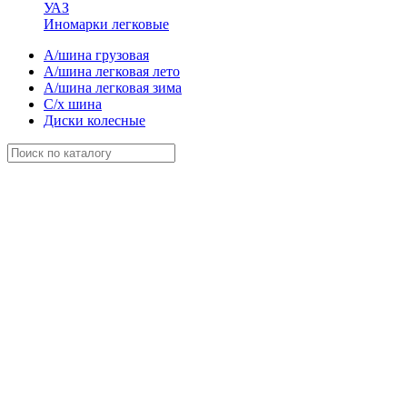
УАЗ
Иномарки легковые
А/шина грузовая
А/шина легковая лето
А/шина легковая зима
С/х шина
Диски колесные