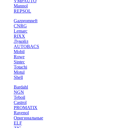
VMPAUTO
Mannol
REPSOL
Gazpromneft
CNRG
Lemarc
RIXX
Лукойл
AUTOBACS
Mobil
Rowe
Sintec
Totachi
Motul
Shell
Bardahl
NGN
Teboil
Castrol
PROMATIX
Ravenol
Оригинальные
ELF