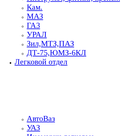
Кам.
МАЗ
ГА3
УРАЛ
Зил,МТЗ,ПАЗ
ДТ-75,ЮМЗ-6КЛ
Легковой отдел
АвтоВаз
УАЗ