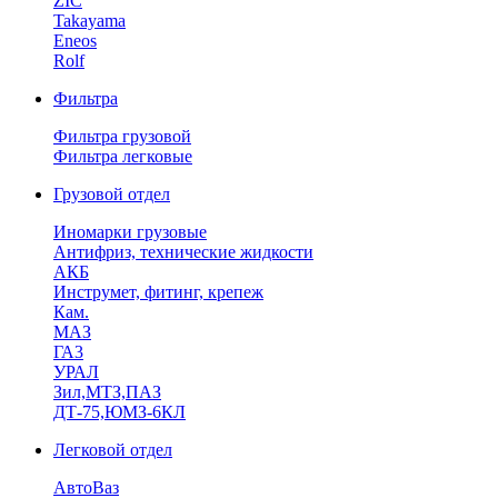
ZIC
Takayama
Eneos
Rolf
Фильтра
Фильтра грузовой
Фильтра легковые
Грузовой отдел
Иномарки грузовые
Антифриз, технические жидкости
АКБ
Инструмет, фитинг, крепеж
Кам.
МАЗ
ГА3
УРАЛ
Зил,МТЗ,ПАЗ
ДТ-75,ЮМЗ-6КЛ
Легковой отдел
АвтоВаз