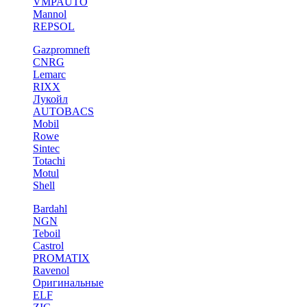
VMPAUTO
Mannol
REPSOL
Gazpromneft
CNRG
Lemarc
RIXX
Лукойл
AUTOBACS
Mobil
Rowe
Sintec
Totachi
Motul
Shell
Bardahl
NGN
Teboil
Castrol
PROMATIX
Ravenol
Оригинальные
ELF