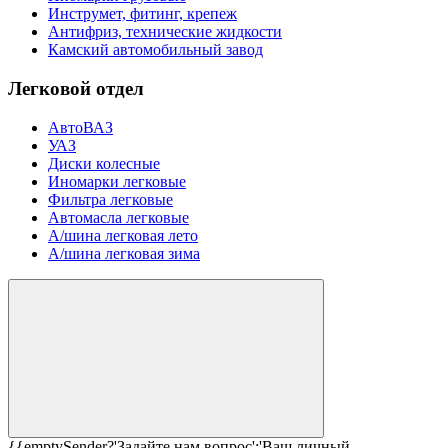
Инструмет, фитинг, крепеж
Антифриз, технические жидкости
Камский автомобильный завод
Легковой отдел
АвтоВАЗ
УАЗ
Диски колесные
Иномарки легковые
Фильтра легковые
Автомасла легковые
А/шина легковая лето
А/шина легковая зима
{{emptySender?'Задайте нам вопрос':'Ваш личный