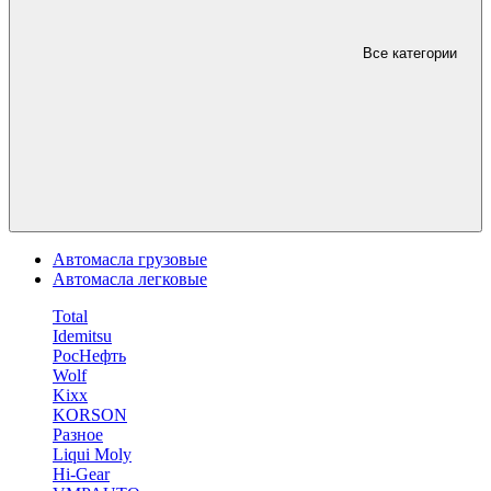
Все категории
Автомасла грузовые
Автомасла легковые
Total
Idemitsu
РосНефть
Wolf
Kixx
KORSON
Разное
Liqui Moly
Hi-Gear