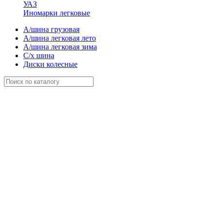
УАЗ
Иномарки легковые
А/шина грузовая
А/шина легковая лето
А/шина легковая зима
С/х шина
Диски колесные