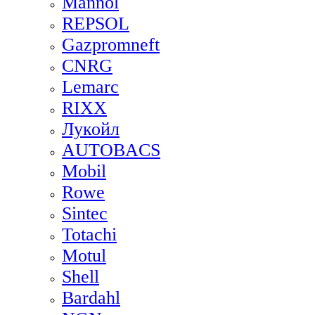
Mannol
REPSOL
Gazpromneft
CNRG
Lemarc
RIXX
Лукойл
AUTOBACS
Mobil
Rowe
Sintec
Totachi
Motul
Shell
Bardahl