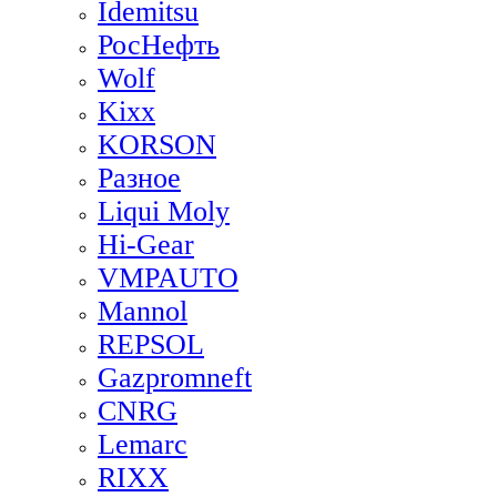
Idemitsu
РосНефть
Wolf
Kixx
KORSON
Разное
Liqui Moly
Hi-Gear
VMPAUTO
Mannol
REPSOL
Gazpromneft
CNRG
Lemarc
RIXX