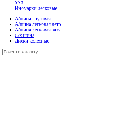
УАЗ
Иномарки легковые
А/шина грузовая
А/шина легковая лето
А/шина легковая зима
С/х шина
Диски колесные