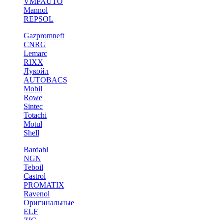
VMPAUTO
Mannol
REPSOL
Gazpromneft
CNRG
Lemarc
RIXX
Лукойл
AUTOBACS
Mobil
Rowe
Sintec
Totachi
Motul
Shell
Bardahl
NGN
Teboil
Castrol
PROMATIX
Ravenol
Оригинальные
ELF