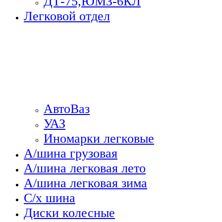
ДТ-75,ЮМЗ-6КЛ
Легковой отдел
АвтоВаз
УАЗ
Иномарки легковые
А/шина грузовая
А/шина легковая лето
А/шина легковая зима
С/х шина
Диски колесные