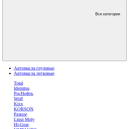
Все категории
Автомасла грузовые
Автомасла легковые
Total
Idemitsu
РосНефть
Wolf
Kixx
KORSON
Разное
Liqui Moly
Hi-Gear