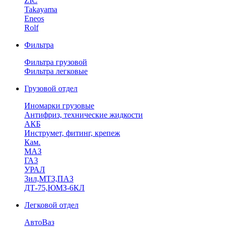
ZIC
Takayama
Eneos
Rolf
Фильтра
Фильтра грузовой
Фильтра легковые
Грузовой отдел
Иномарки грузовые
Антифриз, технические жидкости
АКБ
Инструмет, фитинг, крепеж
Кам.
МАЗ
ГА3
УРАЛ
Зил,МТЗ,ПАЗ
ДТ-75,ЮМЗ-6КЛ
Легковой отдел
АвтоВаз